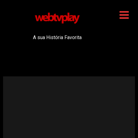
A sua História Favorita