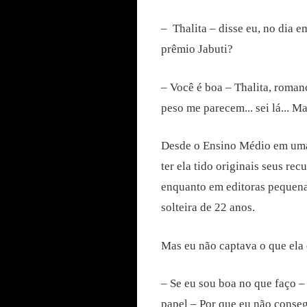
–
Thalita – disse eu, no dia 
prêmio Jabuti?
– Você é boa – Thalita, roma
peso me parecem... sei lá... M
Desde o Ensino Médio em uma e
ter ela tido originais seus rec
enquanto em editoras pequena
solteira de 22 anos.
Mas eu não captava o que ela
– Se eu sou boa no que faço 
papel – Por que eu não conseg