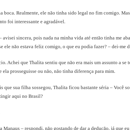
nha boca. Realmente, ele não tinha sido legal no fim comigo. Ma
o foi interessante e agradável.
 – avisei sincera, pois nada na minha vida até então tinha me ab
se ele não estava feliz comigo, o que eu podia fazer? – dei-me 
io. Achei que Thalita sentiu que não era mais um assunto a se 
 ela prosseguisse ou não, não tinha diferença para mim.
 que sua filha sossegou, Thalita ficou bastante séria – Você s
ingir aqui no Brasil?
.
ra Manaus – respondi, não gostando de dar a dedução, já que 