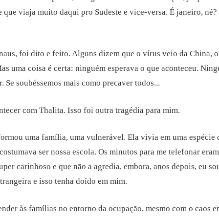
que viaja muito daqui pro Sudeste e vice-versa. É janeiro, né
aus, foi dito e feito. Alguns dizem que o vírus veio da China, 
 Mas uma coisa é certa: ninguém esperava o que aconteceu. Nin
r. Se soubéssemos mais como precaver todos...
ntecer com Thalita. Isso foi outra tragédia para mim.
 formou uma família, uma vulnerável. Ela vivia em uma espécie
 costumava ser nossa escola. Os minutos para me telefonar era
uper carinhoso e que não a agredia, embora, anos depois, eu sou
rangeira e isso tenha doído em mim.
vender às famílias no entorno da ocupação, mesmo com o caos 