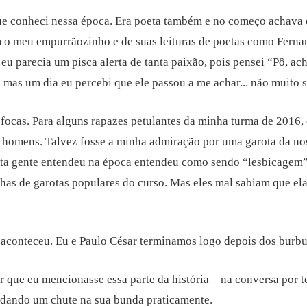
ue conheci nessa época. Era poeta também e no começo achava 
m o meu empurrãozinho e de suas leituras de poetas como Ferna
u parecia um pisca alerta de tanta paixão, pois pensei “Pô, ac
mas um dia eu percebi que ele passou a me achar... não muito s
ofocas. Para alguns rapazes petulantes da minha turma de 2016, 
 homens. Talvez fosse a minha admiração por uma garota da nos
ita gente entendeu na época entendeu como sendo “lesbicagem
nhas de garotas populares do curso. Mas eles mal sabiam que el
 aconteceu. Eu e Paulo César terminamos logo depois dos burbu
 que eu mencionasse essa parte da história – na conversa por te
, dando um chute na sua bunda praticamente.