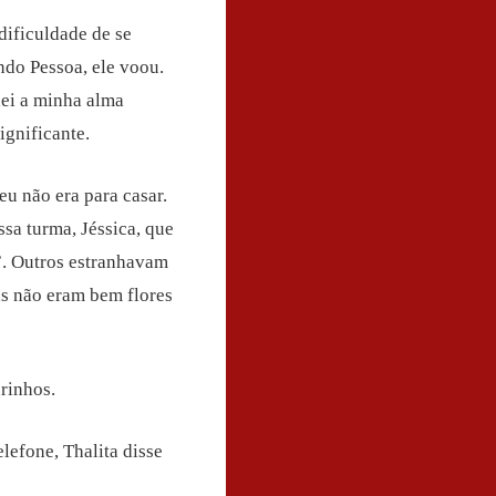
dificuldade de se
ndo Pessoa, ele voou.
hei a minha alma
ignificante.
eu não era para casar.
sa turma, Jéssica, que
”. Outros estranhavam
as não eram bem flores
rinhos.
lefone, Thalita disse