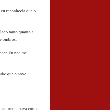
s eu reconhecia que o
alado tanto quanto a
de ombros.
tocar. Eu não me
oube que o novo
eu me preocupava com o