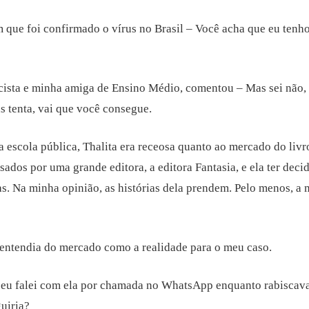
em que foi confirmado o vírus no Brasil – Você acha que eu ten
ncista e minha amiga de Ensino Médio, comentou – Mas sei não,
as tenta, vai que você consegue.
scola pública, Thalita era receosa quanto ao mercado do livro.
usados por uma grande editora, a editora Fantasia, e ela ter deci
s. Na minha opinião, as histórias dela prendem. Pelo menos, a
 entendia do mercado como a realidade para o meu caso.
– eu falei com ela por chamada no WhatsApp enquanto rabisca
uiria?