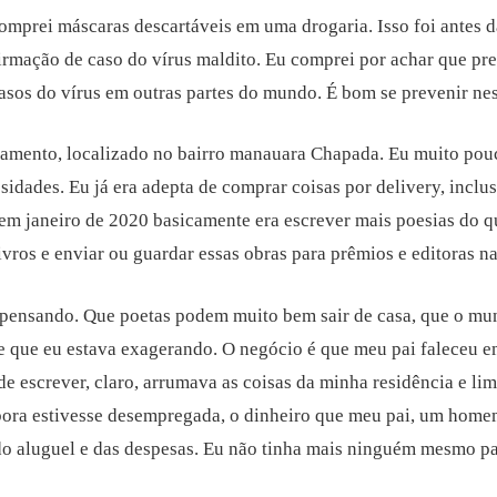
comprei máscaras descartáveis em uma drogaria. Isso foi antes d
irmação de caso do vírus maldito. Eu comprei por achar que pr
asos do vírus em outras partes do mundo. É bom se prevenir nes
rtamento, localizado no bairro manauara Chapada. Eu muito pou
idades. Eu já era adepta de comprar coisas por delivery, inclus
m janeiro de 2020 basicamente era escrever mais poesias do qu
ivros e enviar ou guardar essas obras para prêmios e editoras n
r pensando. Que poetas podem muito bem sair de casa, que o mu
e que eu estava exagerando. O negócio é que meu pai faleceu e
de escrever, claro, arrumava as coisas da minha residência e l
ora estivesse desempregada, o dinheiro que meu pai, um home
do aluguel e das despesas. Eu não tinha mais ninguém mesmo pa