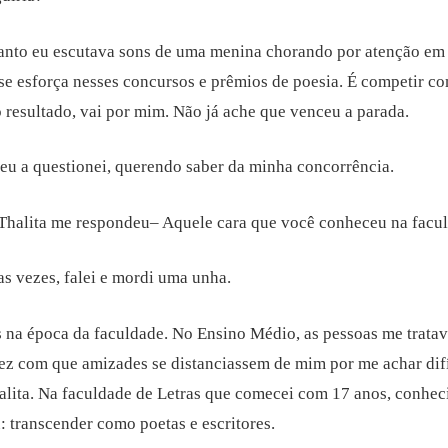
quanto eu escutava sons de uma menina chorando por atenção em
e esforça nesses concursos e prêmios de poesia. É competir c
resultado, vai por mim. Não já ache que venceu a parada.
eu a questionei, querendo saber da minha concorrência.
 Thalita me respondeu– Aquele cara que você conheceu na facul
s vezes, falei e mordi uma unha.
 na época da faculdade. No Ensino Médio, as pessoas me trat
fez com que amizades se distanciassem de mim por me achar dif
lita. Na faculdade de Letras que comecei com 17 anos, conheci
 transcender como poetas e escritores.