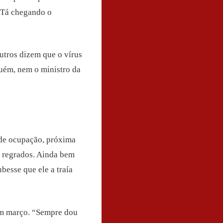
? Tá chegando o
outros dizem que o vírus
guém, nem o ministro da
 de ocupação, próxima
m regrados. Ainda bem
besse que ele a traía
em março. “Sempre dou