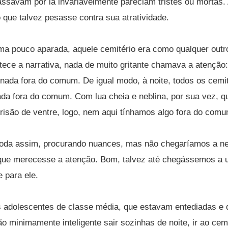
ssavam por lá invariavelmente pareciam tristes ou mortas. A
que talvez pesasse contra sua atratividade.
ama pouco aparada, aquele cemitério era como qualquer out
ntece a narrativa, nada de muito gritante chamava a atenção: 
, nada fora do comum. De igual modo, à noite, todos os cemi
ada fora do comum. Com lua cheia e neblina, por sua vez, qu
risão de ventre, logo, nem aqui tínhamos algo fora do comu
toda assim, procurando nuances, mas não chegaríamos a n
 que merecesse a atenção. Bom, talvez até chegássemos a u
 para ele.
s adolescentes de classe média, que estavam entediadas e 
 minimamente inteligente sair sozinhas de noite, ir ao ce