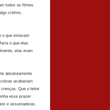
ram todos os filmes
lgo cretino,
do o que estavam
faria o que elas
lmente, elas eram
ite absolutamente
s coisas acabariam
crenças. Que o leitor
tenha esse prazer
veis e assustadoras.