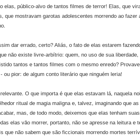
sto elas, público-alvo de tantos filmes de terror! Elas, que vi
, que mostravam garotas adolescentes morrendo ao fazer a
no.
sim dar errado, certo? Aliás, o fato de elas estarem fazen
ue não existe livre-arbítrio: quem, no uso de sua liberdade, 
istido tantos e tantos filmes com o mesmo enredo? Provave
 ou pior: de algum conto literário que ninguém leria!
relevante. O que importa é que elas estavam lá, naquela no
lhedor ritual de magia maligna e, talvez, imaginando que a
cabar, mas, de todo modo, deixemos que elas tenham suas 
das elas vão morrer, portanto, não se apresse na leitura e 
ais que não sabem que são ficcionais morrendo mortes terrí