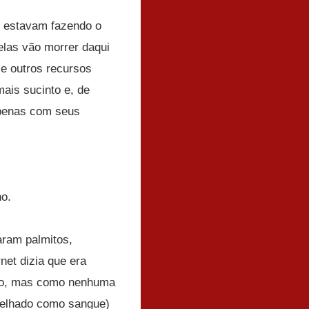
, estavam fazendo o
elas vão morrer daqui
e outros recursos
ais sucinto e, de
apenas com seus
no.
aram palmitos,
net dizia que era
ido, mas como nenhuma
melhado como sangue)