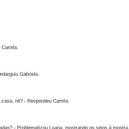
.
u Camila.
edarguiu Gabriela.
a casa, né? - Respondeu Camila.
das? - Problematizou Luana, mostrando os seios à mostra