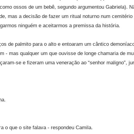
o como ossos de um bebê, segundo argumentou Gabriela). Nã
ade, mas a decisão de fazer um ritual noturno num cemitério
ulgarmos ninguém e aceitarmos a premissa da história.
os de palmito para o alto e entoaram um cântico demoníac
tim - mas qualquer um que ouvisse de longe chamaria de mu
çaram-se e fizeram uma veneração ao “senhor maligno”, jur
na.
a o que o site falava - respondeu Camila.