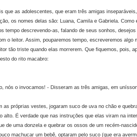
is que as adolescentes, que eram três amigas inseparáveis
icação, os nomes delas são: Luana, Camila e Gabriela. Como 
s tempo descrevendo-as, falando de seus sonhos, desejos 
com o leitor. Assim, pouparemos tempo, escreveremos algo m
itor tão triste quando elas morrerem. Que fiquemos, pois, 
sto do rito macabro:
o, nós o invocamos! - Disseram as três amigas, em unísso
m as próprias vestes, jogaram suco de uva no chão e quebr
 alto. É verdade que nas instruções que elas viram na inter
gue de uma donzela e quebrar os ossos de um recém-nasc
mpouco machucar um bebê, optaram pelo suco (que era aver