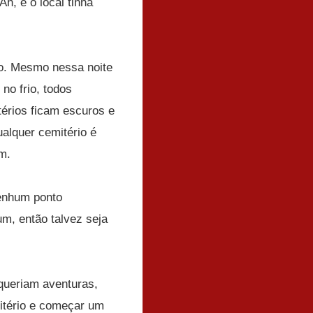
h, e o local tinha
ro. Mesmo nessa noite
no frio, todos
térios ficam escuros e
alquer cemitério é
m.
enhum ponto
m, então talvez seja
queriam aventuras,
mitério e começar um