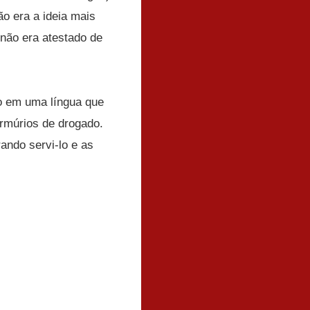
o era a ideia mais
 não era atestado de
o em uma língua que
rmúrios de drogado.
ando servi-lo e as