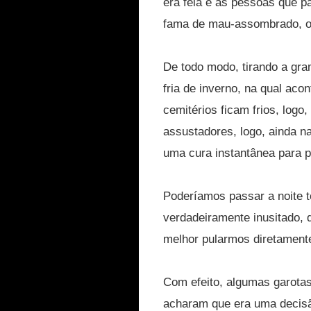
era feia e as pessoas que pa
fama de mau-assombrado, o 
De todo modo, tirando a gr
fria de inverno, na qual aco
cemitérios ficam frios, logo
assustadores, logo, ainda n
uma cura instantânea para p
Poderíamos passar a noite 
verdadeiramente inusitado,
melhor pularmos diretamente
Com efeito, algumas garota
acharam que era uma decisão