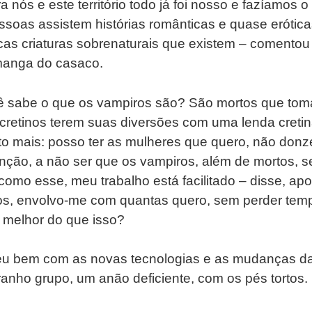
 nós e este território todo já foi nosso e fazíamos 
ssoas assistem histórias românticas e quase erótic
as criaturas sobrenaturais que existem – comentou
manga do casaco.
cê sabe o que os vampiros são? São mortos que to
cretinos terem suas diversões com uma lenda cretin
ito mais: posso ter as mulheres que quero, não don
nção, a não ser que os vampiros, além de mortos, se
 como esse, meu trabalho está facilitado – disse, a
ros, envolvo-me com quantas quero, sem perder te
 melhor do que isso?
eu bem com as novas tecnologias e as mudanças da 
nho grupo, um anão deficiente, com os pés tortos.