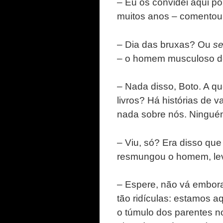
– Eu os convidei aqui po
muitos anos – comentou 
– Dia das bruxas? Ou
s
– o homem musculoso d
– Nada disso, Boto. A qu
livros? Há histórias de
nada sobre nós. Ningué
– Viu, só? Era disso que
resmungou o homem, le
– Espere, não vá embora
tão ridículas: estamos a
o túmulo dos parentes no