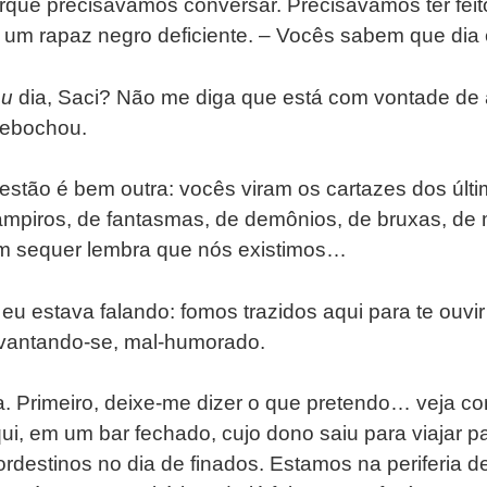
rque precisávamos conversar. Precisávamos ter feit
um rapaz negro deficiente. – Vocês sabem que dia é
eu
dia, Saci? Não me diga que está com vontade de
ebochou.
estão é bem outra: vocês viram os cartazes dos últim
 vampiros, de fantasmas, de demônios, de bruxas, de
m sequer lembra que nós existimos…
 eu estava falando: fomos trazidos aqui para te ouvir
vantando-se, mal-humorado.
. Primeiro, deixe-me dizer o que pretendo… veja c
qui, em um bar fechado, cujo dono saiu para viajar pa
rdestinos no dia de finados. Estamos na periferia 