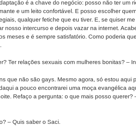
daptação é a chave do negócio: posso não ter um rio
ante e um leito confortável. E posso escolher quem
giais, qualquer fetiche que eu tiver. E, se quiser me
r nosso intercurso e depois vazar na internet. Aca
s meses e é sempre satisfatório. Como poderia que
.
er? Ter relações sexuais com mulheres bonitas? – I
ens que não são gays. Mesmo agora, só estou aqui
daqui a pouco encontrarei uma moça evangélica aq
a noite. Refaço a pergunta: o que mais posso querer
o? – Quis saber o Saci.