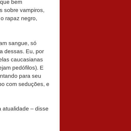
o que bem
as sobre vampiros,
 o rapaz negro,
mam sangue, só
a dessas. Eu, por
zelas caucasianas
jam pedófilos). E
pontando para seu
mpo com seduções, e
atualidade – disse