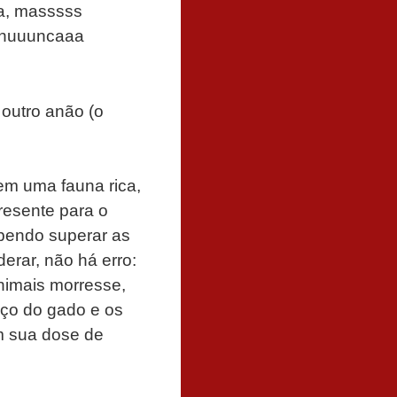
a, masssss
o nuuuncaaa
 outro anão (o
nem uma fauna rica,
presente para o
abendo superar as
erar, não há erro:
nimais morresse,
eço do gado e os
m sua dose de