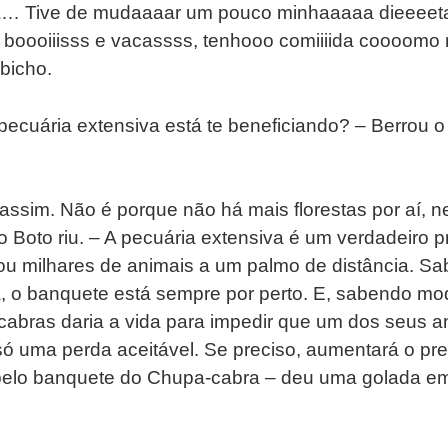
a… Tive de mudaaaar um pouco minhaaaaa dieeeet
 boooiiisss e vacassss, tenhooo comiiiida coooom
bicho.
pecuária extensiva está te beneficiando? – Berrou o
e assim. Não é porque não há mais florestas por aí, 
o Boto riu. – A pecuária extensiva é um verdadeiro 
u milhares de animais a um palmo de distância. S
, o banquete está sempre por perto. E, sabendo mod
cabras daria a vida para impedir que um dos seus a
 só uma perda aceitável. Se preciso, aumentará o pr
elo banquete do Chupa-cabra – deu uma golada e