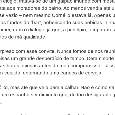
um elogio: tratava-se de um galpão imundo com mes
ta aos moradores do bairro. Ao menos vendia até 
ase vazio – nem mesmo Cornélio estava lá. Apenas 
os fundos do “bar”, bebericando suas bebidas. Ti
meçaram o diálogo, já que, a princípio, ocuparam
nhos de má qualidade.
urpreso com esse convite. Nunca fomos de nos reuni
isas um grande desperdício de tempo. Deram sorte
umas horas ociosas antes do meu compromisso – di
-vestido, entornando uma caneca de cerveja.
sólito, mas até que veio bem a calhar. Não é como se
u um estranho ser diminuto que, de tão desfigurado,
.