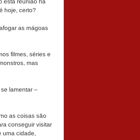
o esta reunião há
 hoje, certo?
 afogar as mágoas
os filmes, séries e
 monstros, mas
 se lamentar –
omo as coisas são
ra conseguir visitar
de uma cidade,