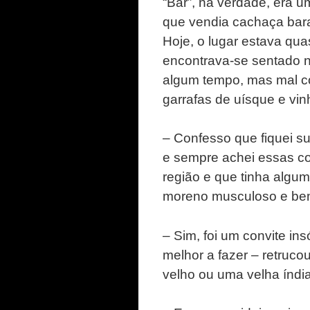
“Bar”, na verdade, era 
que vendia cachaça bara
Hoje, o lugar estava qu
encontrava-se sentado n
algum tempo, mas mal co
garrafas de uísque e vi
– Confesso que fiquei s
e sempre achei essas co
região e que tinha alg
moreno musculoso e bem
– Sim, foi um convite in
melhor a fazer – retruco
velho ou uma velha índia