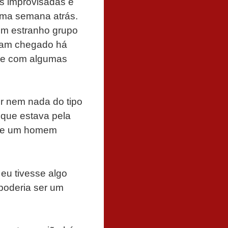
as improvisadas e
uma semana atrás.
um estranho grupo
nham chegado há
-se com algumas
r nem nada do tipo
 que estava pela
sse um homem
 eu tivesse algo
 poderia ser um