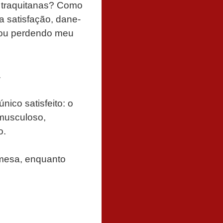
 traquitanas? Como
a satisfação, dane-
stou perdendo meu
.
ico satisfeito: o
musculoso,
o.
 mesa, enquanto