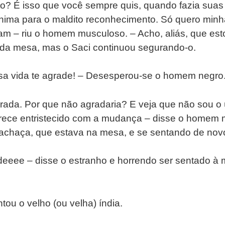
o? É isso que você sempre quis, quando fazia suas
ínima para o maldito reconhecimento. Só quero minh
am – riu o homem musculoso. – Acho, aliás, que e
r da mesa, mas o Saci continuou segurando-o.
sa vida te agrade! – Desesperou-se o homem negro
ada. Por que não agradaria? E veja que não sou o ún
ece entristecido com a mudança – disse o homem 
chaça, que estava na mesa, e se sentando de nov
eeee – disse o estranho e horrendo ser sentado à
ou o velho (ou velha) índia.