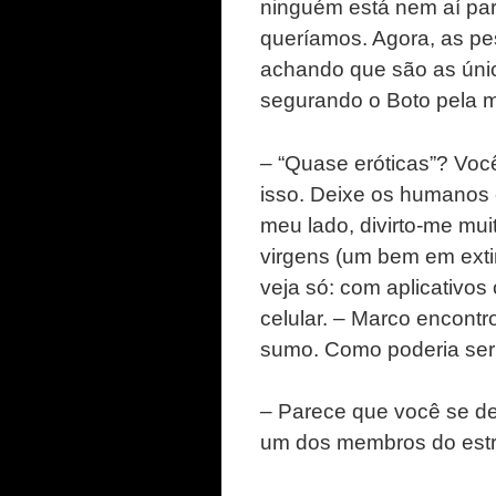
ninguém está nem aí para
queríamos. Agora, as pe
achando que são as únic
segurando o Boto pela 
– “Quase eróticas”? Vo
isso. Deixe os humanos 
meu lado, divirto-me mu
virgens (um bem em exti
veja só: com aplicativos
celular. – Marco encont
sumo. Como poderia ser
– Parece que você se d
um dos membros do estra