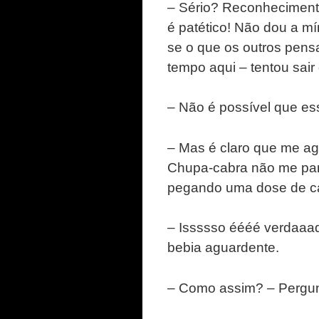
– Sério? Reconheciment
é patético! Não dou a m
se o que os outros pens
tempo aqui – tentou sai
– Não é possível que es
– Mas é claro que me agr
Chupa-cabra não me par
pegando uma dose de ca
– Issssso éééé verdaaad
bebia aguardente.
– Como assim? – Pergunt