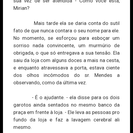
sua vez de ser atendida - Como você está,
Mirian?
Mais tarde ela se daria conta do sutil
fato de que nunca contara o seu nom
e p
ara ele.
No momento, se esforçou para esboçar um
sorriso nada convincente, um murmúrio de
obrigada, o que só entregava a sua tensão. Ela
saiu da loja com alguns doces a mais na cesta,
e enquanto atravessava a porta, estava ciente
dos olhos incômodos do sr. Mendes a
observando, como da última vez.
- É o ajudante. - ela disse para os dois
garotos ainda sentados no mesmo banco da
praça em frente
à
loja. - Ele leva as pessoas pro
fundo da loja e faz a lavagem cerebral ali
mesmo.