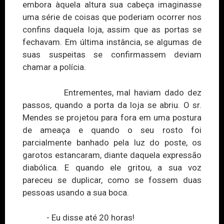
embora
àquela
altura sua cabeça imaginasse
uma série de coisas que poderiam ocorrer nos
confins daquela loja, assim que as portas se
fechavam. Em última instância, se alguma
s d
e
suas suspeitas se confirmassem deviam
chamar a polícia.
Entrementes, mal haviam dado dez
passos, quando a porta da loja se abriu. O sr.
Mendes se projetou para fora em uma postura
de ameaça e
quando o
seu rosto foi
parcialmente banhado pela luz do poste, os
garotos estancaram, diante daquela expressão
diabólica. E quando ele gritou, a sua voz
pareceu se duplicar, com
o
se fossem duas
pessoa
s u
sando a sua boca.
- Eu disse até 20 horas!