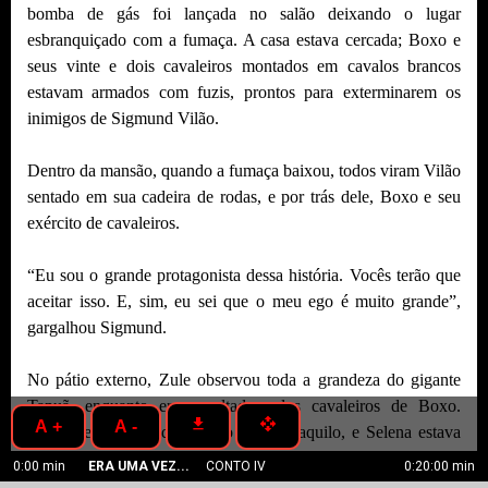
bomba de gás foi lançada no salão deixando o lugar
esbranquiçado com a fumaça. A casa estava cercada; Boxo e
seus vinte e dois cavaleiros montados em cavalos brancos
estavam armados com fuzis, prontos para exterminarem os
inimigos de Sigmund Vilão.
Dentro da mansão, quando a fumaça baixou, todos viram Vilão
sentado em sua cadeira de rodas, e por trás dele, Boxo e seu
exército de cavaleiros.
“Eu sou o grande protagonista dessa história. Vocês terão que
aceitar isso. E, sim, eu sei que o meu ego é muito grande”,
gargalhou Sigmund.
No pátio externo, Zule observou toda a grandeza do gigante
Tapuã, enquanto era escoltado pelos cavaleiros de Boxo.
get_app
open_with
A +
A -
Albert sentia verdadeiro asco de tudo aquilo, e Selena estava
revoltada, pronta para lutar.
0:00 min
ERA UMA VEZ...
CONTO IV
0:20:00 min