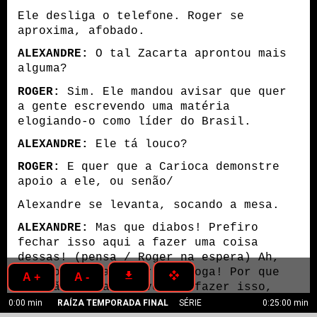
Ele desliga o telefone. Roger se
aproxima, afobado.
ALEXANDRE:
O tal Zacarta aprontou mais
alguma?
ROGER:
Sim. Ele mandou avisar que quer
a gente escrevendo uma matéria
elogiando-o como líder do Brasil.
ALEXANDRE:
Ele tá louco?
ROGER:
E quer que a Carioca demonstre
apoio a ele, ou senão/
Alexandre se levanta, socando a mesa.
ALEXANDRE:
Mas que diabos! Prefiro
fechar isso aqui a fazer uma coisa
dessas! (pensa / Roger na espera) Ah,
faz logo essa matéria. Droga! Por que
get_app
open_with
A +
A -
ele não manda a Novo Dia fazer isso,
por quê?
0:00 min
RAÍZA TEMPORADA FINAL
SÉRIE
0:25:00 min