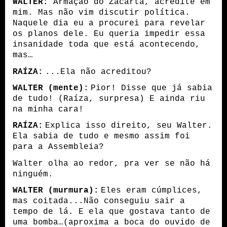
WALTER:
Armação do Zacarta, acredite em
mim. Mas não vim discutir política.
Naquele dia eu a procurei para revelar
os planos dele. Eu queria impedir essa
insanidade toda que está acontecendo,
mas…
RAÍZA:
...Ela não acreditou?
WALTER (mente):
Pior! Disse que já sabia
de tudo! (Raíza, surpresa) E ainda riu
na minha cara!
RAÍZA:
Explica isso direito, seu Walter.
Ela sabia de tudo e mesmo assim foi
para a Assembleia?
Walter olha ao redor, pra ver se não há
ninguém.
WALTER (murmura):
Eles eram cúmplices,
mas coitada...Não conseguiu sair a
tempo de lá. E ela que gostava tanto de
uma bomba…(aproxima a boca do ouvido de