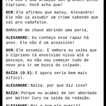
Pra mim é uma armação das grandes desse
Cipriano. Você acha que/
DCR:
Ele afirmou que matou, Alexandre!
Ele não ia assumir um crime sabendo que
vai pro cadafalso.
BARULHO de chave abrindo uma porta.
ALEXANDRE:
Eu conheço esse rapaz há
anos. Ele não é um assassino!
DCR:
Ele assumiu. E embora eu saiba que
o Cipriano tá envolvido nisso até o
pescoço, eu não vou começar tudo de
novo pra ir em busca do culpado.
RAÍZA (O.S):
E agora seria bem mais
difícil.
ALEXANDRE:
Raíza, por que diz isso?
RAÍZA:
Porque eu acabei de ser abordada
por Walter Cury na saída da redação.
ALEXANDRE:
Mas o que ele queria?