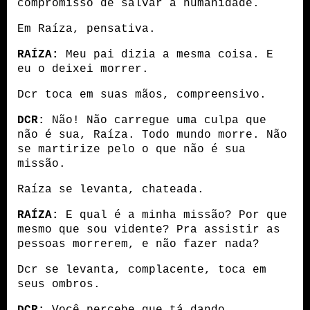
compromisso de salvar a humanidade.
Em Raíza, pensativa.
RAÍZA:
 Meu pai dizia a mesma coisa. E 
eu o deixei morrer.
Dcr toca em suas mãos, compreensivo.
DCR:
 Não! Não carregue uma culpa que 
não é sua, Raíza. Todo mundo morre. Não 
se martirize pelo o que não é sua 
missão.
Raíza se levanta, chateada.
RAÍZA:
 E qual é a minha missão? Por que 
mesmo que sou vidente? Pra assistir as 
pessoas morrerem, e não fazer nada?
Dcr se levanta, complacente, toca em 
seus ombros.
DCR:
 Você percebe que tá dando 