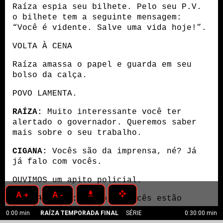
Raíza espia seu bilhete. Pelo seu P.V. 
o bilhete tem a seguinte mensagem: 
“Você é vidente. Salve uma vida hoje!”.
VOLTA À CENA
Raíza amassa o papel e guarda em seu 
bolso da calça.
POVO LAMENTA.
RAÍZA:
 Muito interessante você ter 
alertado o governador. Queremos saber 
mais sobre o seu trabalho.
CIGANA:
 Vocês são da imprensa, né? Já 
já falo com vocês.
OUVIMOS um apito policial.
get_app
open_with
A +
A -
GUARDA (O.S):
 Vambora! Vocês estão 
tumultuando a via!
0:00 min
RAÍZA TEMPORADA FINAL
SÉRIE
0:30:00 min