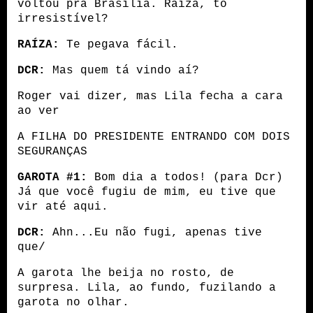
voltou pra Brasília. Raíza, to 
irresistível?
RAÍZA:
 Te pegava fácil.
DCR:
 Mas quem tá vindo aí?
Roger vai dizer, mas Lila fecha a cara 
ao ver 
A FILHA DO PRESIDENTE ENTRANDO COM DOIS 
SEGURANÇAS
GAROTA #1:
 Bom dia a todos! (para Dcr) 
Já que você fugiu de mim, eu tive que 
vir até aqui.
DCR:
 Ahn...Eu não fugi, apenas tive 
que/
A garota lhe beija no rosto, de 
surpresa. Lila, ao fundo, fuzilando a 
garota no olhar.