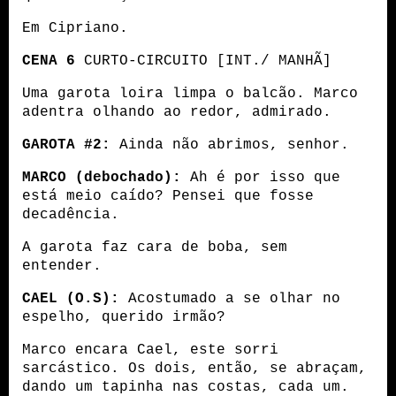
Em Cipriano.
CENA 6
 CURTO-CIRCUITO [INT./ MANHÃ]
Uma garota loira limpa o balcão. Marco 
adentra olhando ao redor, admirado.
GAROTA #2:
 Ainda não abrimos, senhor.
MARCO (debochado):
 Ah é por isso que 
está meio caído? Pensei que fosse 
decadência.
A garota faz cara de boba, sem 
entender.
CAEL (O.S):
 Acostumado a se olhar no 
espelho, querido irmão? 
Marco encara Cael, este sorri 
sarcástico. Os dois, então, se abraçam, 
dando um tapinha nas costas, cada um.