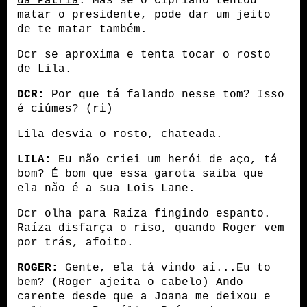
da Pátria
. Mas se o Cipriano tentou 
matar o presidente, pode dar um jeito 
de te matar também.
Dcr se aproxima e tenta tocar o rosto 
de Lila.
DCR:
 Por que tá falando nesse tom? Isso 
é ciúmes? (ri)
Lila desvia o rosto, chateada.
LILA:
 Eu não criei um herói de aço, tá 
bom? É bom que essa garota saiba que 
ela não é a sua Lois Lane.
Dcr olha para Raíza fingindo espanto. 
Raíza disfarça o riso, quando Roger vem 
por trás, afoito.
ROGER:
 Gente, ela tá vindo aí...Eu to 
bem? (Roger ajeita o cabelo) Ando 
carente desde que a Joana me deixou e 