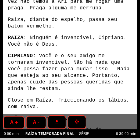
vez não temos a Ari para me rogar uma 
praga. Praga alguma me derruba.
Raíza, diante do espelho, passa seu 
batom vermelho.
RAÍZA:
 Ninguém é invencível, Cipriano. 
Você não é Deus.
CIPRIANO:
 Você e o seu amigo me 
tornaram invencível. Não há nada que 
você possa fazer para mudar isso...Nada 
que esteja ao seu alcance. Portanto, 
apenas cuide das pessoas queridas que 
ainda lhe restam.
Close em Raíza, friccionando os lábios, 
com raiva. 
RAÍZA:
 Você não vai/
get_app
open_with
A +
A -
E ela dá com a mesma garota de 
0:00 min
RAÍZA TEMPORADA FINAL
SÉRIE
0:30:00 min
sobretudo no início da cena que sai 