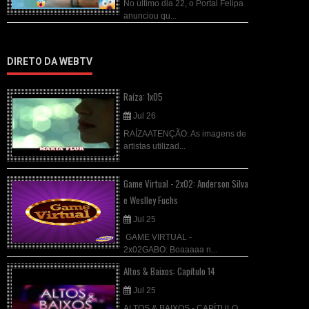
No último dia 22, o Portal Felipa
anunciou qu...
DIRETO DA WEBTV
Raíza: 1x05
Jul 26
RAÍZAATENÇÃO: As imagens de
artistas utilizad...
Game Virtual - 2x02: Anderson Silva
e Weslley Fuchs
Jul 25
GAME VIRTUAL -
2x02GABO: Boaaaaa n...
Altos & Baixos: Capítulo 14
Jul 25
ALTOS & BAIXOS - CAPÍTULO