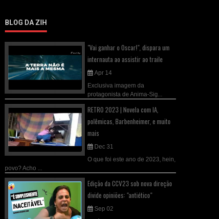
BLOG DA ZIH
"Vai ganhar o Oscar!", dispara um
internauta ao assistir ao traile
Apr 14
Exclusiva imagem da
protagonista de Anima-Sig...
RETRO 2023 | Novela com IA,
polêmicas, Barbenheimer, e muito
mais
Dec 31
O que foi este ano de 2023, hein,
povo? Acho ...
Edição da CCV23 sob nova direção
divide opiniões: "antiético"
Sep 02