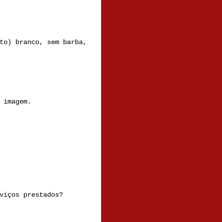
to) branco, sem barba,
 imagem.
viços prestados?