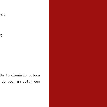
os.
TO
Um funcionário coloca
 de aço, um colar com