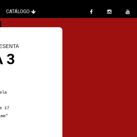
CATÁLOGO
ESENTA
 3
ela
e 17
ime"