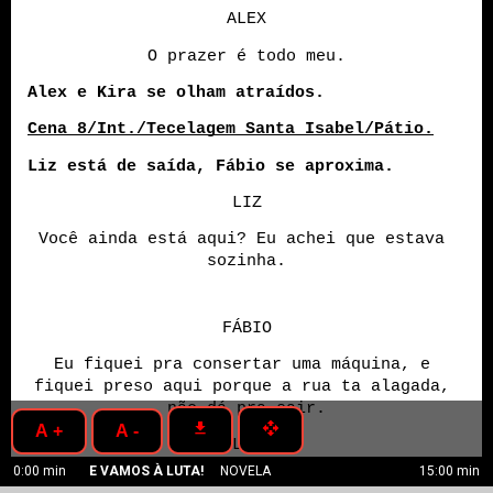
ALEX
O prazer é todo meu.
Alex e Kira se olham atraídos. 
Cena 8/Int./Tecelagem Santa Isabel/Pátio.
Liz está de saída, Fábio se aproxima.
LIZ
Você ainda está aqui? Eu achei que estava 
sozinha.
FÁBIO
Eu fiquei pra consertar uma máquina, e 
fiquei preso aqui porque a rua ta alagada, 
não dá pra sair.
get_app
open_with
A +
A -
LIZ
0:00 min
E VAMOS À LUTA!
NOVELA
15:00 min
Como não? A tempestade já passou.