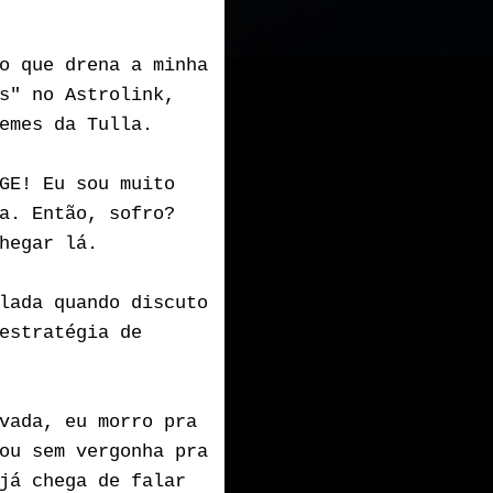
o que drena a minha
s" no Astrolink,
memes da Tulla.
GE! Eu sou muito
a. Então, sofro?
hegar lá.
lada quando discuto
estratégia de
vada, eu morro pra
ou sem vergonha pra
já chega de falar