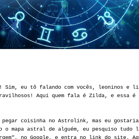
DISPONÍVEL EM PDF (versão sem imagens)
! Sim, eu tô falando com vocês, leoninos e li
ravilhosos! Aqui quem fala é Zilda, e essa é 
 pegar coisinha no Astrolink, mas eu gostaria
o o mapa astral de alguém, eu pesquiso tudo l
rgem", no Google, e entra no link do site. Ag