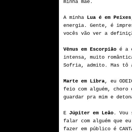
minha mãe.
A minha
Lua é em Peixes
energia. Gente, é impre
vocês vão ver a definiç
Vênus em Escorpião
é a c
intensa, muito romântic
Sofria, admito. Mas tô 
Marte em Libra
, eu ODEI
feio com alguém, choro 
guardar pra mim e deto
E
Júpiter em Leão
. Vou 
falar com alguém que eu
fazer em público é CANT