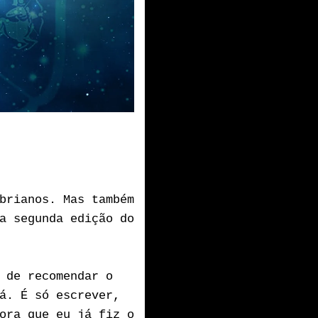
brianos. Mas também
a segunda edição do
 de recomendar o
á. É só escrever,
ora que eu já fiz o