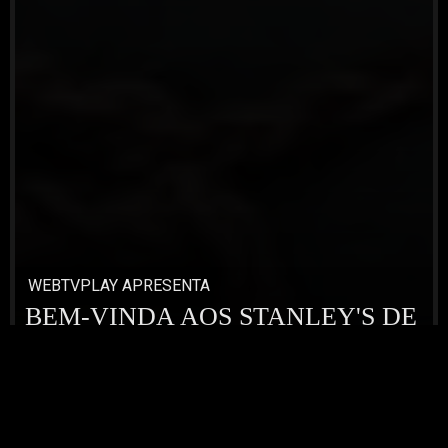
WEBTVPLAY APRESENTA
BEM-VINDA AOS STANLEY'S DE
LEICESTER
CONTO
Crime, Drama