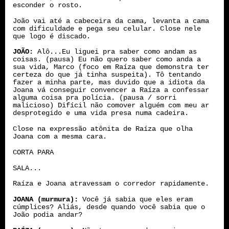
esconder o rosto.
João vai até a cabeceira da cama, levanta a cama
com dificuldade e pega seu celular. Close nele
que logo é discado.
JOÃO:
Alô...Eu liguei pra saber como andam as
coisas. (pausa) Eu não quero saber como anda a
sua vida, Marco (foco em Raíza que demonstra ter
certeza do que já tinha suspeita). Tô tentando
fazer a minha parte, mas duvido que a idiota da
Joana vá conseguir convencer a Raíza a confessar
alguma coisa pra polícia. (pausa / sorri
malicioso) Difícil não comover alguém com meu ar
desprotegido e uma vida presa numa cadeira.
Close na expressão atônita de Raíza que olha
Joana com a mesma cara.
CORTA PARA
SALA...
Raíza e Joana atravessam o corredor rapidamente.
JOANA (murmura):
Você já sabia que eles eram
cúmplices? Aliás, desde quando você sabia que o
João podia andar?