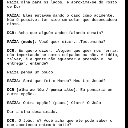
Raíza olha para os lados, e aproxima-se do rosto
de Dcr.
RAÍZA:
Eles estavam dando o caso como acidente.
Não é possível ter sido um colar que desencadeou
nisso.
DCR:
Acha que alguém andou falando demais?
RAÍZA (medo):
Você quer dizer...Testemunha?
DCR:
Eu quero dizer...Alguém que quer nos ferrar,
não importando se somos culpados ou não. A idéia,
talvez, é a gente não aguentar a pressão e, se
entregar, entende?
Raíza pensa um pouco.
RAÍZA:
Será que foi o Marco? Meu tio Josué?
DCR (olha ao léu / pensa alto):
Eu pensaria em
outra opção...
RAÍZA:
Outra opção? (pausa) Claro! O João!
Dcr a olha desanimado.
DCR:
O João, é? Você acha que ele pode saber o
que aconteceu ontem à noite?