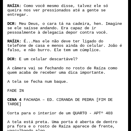
RAÍZA:
Como você mesmo disse, talvez ele só
queira nos ver pressionados até a gente se
entregar.
DCR:
Meu Deus, o cara tá na cadeira, hen. Imagine
se ele saísse andando. Era capaz de ir
pessoalmente à delegacia depor contra você.
RAÍZA:
É...Mas ele não deve ter ligado do
telefone de casa e menos ainda do celular. João é
falso, e não burro. Ele tem um cúmplice.
DCR:
E um celular descartável?
A câmera vai se fechando no rosto de Raíza como
quem acaba de receber uma dica importante.
A tela se fecha num baque.
FADE IN
CENA 4
FACHADA – ED. CIRANDA DE PEDRA [FIM DE
TARDE]
Corta para o interior de um QUARTO - APTº 403
A tela está preta. Uma porta é aberta de dentro
pra fora e o rosto de Raíza aparece de frente,
vasculhando algo.