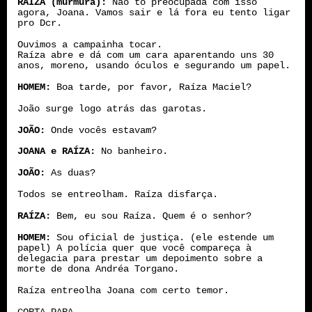
RAÍZA (murmura):
Não to preocupada com isso
agora, Joana. Vamos sair e lá fora eu tento ligar
pro Dcr.
Ouvimos a campainha tocar.
Raíza abre e dá com um cara aparentando uns 30
anos, moreno, usando óculos e segurando um papel.
HOMEM:
Boa tarde, por favor, Raíza Maciel?
João surge logo atrás das garotas.
JOÃO:
Onde vocês estavam?
JOANA e RAÍZA:
No banheiro.
JOÃO:
As duas?
Todos se entreolham. Raíza disfarça.
RAÍZA:
Bem, eu sou Raíza. Quem é o senhor?
HOMEM:
Sou oficial de justiça. (ele estende um
papel) A polícia quer que você compareça à
delegacia para prestar um depoimento sobre a
morte de dona Andréa Torgano.
Raíza entreolha Joana com certo temor.
CORTA PARA