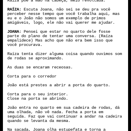
Raíza põe a mão na cabeça, meio revoltada.
RAÍZA:
Escuta Joana, não sei se deu pra você
perceber nesse tempo que você trabalha aqui, mas
eu e o João não somos um exemplo de primos
amigáveis, logo, ele não vai querer me ajudar.
JOANA:
Pensei que estar no quarto dele fosse
parte do plano de tentar uma conversa. (Raíza
empalidece) Mas acho que não era bem isso que
você procurava.
Raíza tenta dizer alguma coisa quando ouvimos som
de rodas se aproximando.
As duas se encaram receosas.
Corta para o corredor
João está prestes a abrir a porta do quarto.
Corta para o seu interior.
Close na porta se abrindo.
João entra no quarto em sua cadeira de rodas, dá
uma olhada, não vê nada. Fecha a porta em
seguida. Faz que vai continuar a andar na cadeira
quando se levanta da mesma.
Na sacada, Joana olha estupefata e torna a