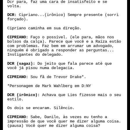
Dcr para, faz uma cara de insatisfeito e se
volta.
DCR:
Cipriano...(irônico) Sempre presente (sorri
forçado).
Cipriano caminha em sua direção.
CIPRIANO:
Faço o possível.
(ele para, mãos nos
bolsos da calça). Parece que você e a Raíza estão
com problemas. Faz bem em arrumar um advogado,
ninguém é obrigado a responder as perguntas...
Instigantes do delegado.
DCR (sagaz):
Do jeito que fala parece até que
você já pisou numa delegacia.
CIPRIANO:
Sou fã de Trevor Drake*.
*Personagem de Mark Wahlberg em D:NY
DCR (irônico):
Achava que Lies fizesse mais o seu
estilo.
Os dois se encaram. Silêncio.
CIPRIANO:
Sabe, Danilo, às vezes eu tenho a
impressão de que você quer me dizer alguma coisa.
(pausa) Você quer me dizer alguma coisa?