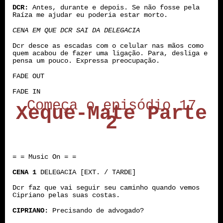
DCR:
Antes, durante e depois. Se não fosse pela
Raíza me ajudar eu poderia estar morto.
CENA EM QUE DCR SAI DA DELEGACIA
Dcr desce as escadas com o celular nas mãos como
quem acabou de fazer uma ligação. Para, desliga e
pensa um pouco. Expressa preocupação.
FADE OUT
FADE IN
Começa o episódio 17
Xeque-Mate Parte
2
= = Music On = =
CENA 1
DELEGACIA [EXT. / TARDE]
Dcr faz que vai seguir seu caminho quando vemos
Cipriano pelas suas costas.
CIPRIANO:
Precisando de advogado?