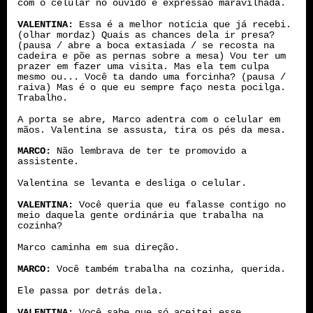
com o celular no ouvido e expressão maravilhada.
VALENTINA:
Essa é a melhor notícia que já recebi.
(olhar mordaz) Quais as chances dela ir presa?
(pausa / abre a boca extasiada / se recosta na
cadeira e põe as pernas sobre a mesa) Vou ter um
prazer em fazer uma visita. Mas ela tem culpa
mesmo ou... Você ta dando uma forcinha? (pausa /
raiva) Mas é o que eu sempre faço nesta pocilga.
Trabalho.
A porta se abre, Marco adentra com o celular em
mãos. Valentina se assusta, tira os pés da mesa.
MARCO:
Não lembrava de ter te promovido a
assistente.
Valentina se levanta e desliga o celular.
VALENTINA:
Você queria que eu falasse contigo no
meio daquela gente ordinária que trabalha na
cozinha?
Marco caminha em sua direção.
MARCO:
Você também trabalha na cozinha, querida.
Ele passa por detrás dela.
VALENTINA:
Você sabe que só aceitei esse