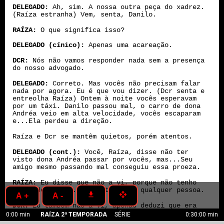
DELEGADO:
Ah, sim. A nossa outra peça do xadrez.
(Raíza estranha) Vem, senta, Danilo.
RAÍZA:
O que significa isso?
DELEGADO (cínico):
Apenas uma acareação.
DCR:
Nós não vamos responder nada sem a presença
do nosso advogado.
DELEGADO:
Correto. Mas vocês não precisam falar
nada por agora. Eu é que vou dizer. (Dcr senta e
entreolha Raíza) Ontem à noite vocês esperavam
por um táxi. Danilo passou mal, o carro de dona
Andréa veio em alta velocidade, vocês escaparam
e...Ela perdeu a direção.
Raíza e Dcr se mantêm quietos, porém atentos.
DELEGADO (cont.):
Você, Raíza, disse não ter
visto dona Andréa passar por vocês, mas...Seu
amigo mesmo passando mal conseguiu essa proeza.
RAÍZA:
Eu disse que não a vi, porque não tenho
visão de raio-x. Podia ter sido qualquer pessoa.
get_app
open_with
A +
A -
DCR:
Eu também não a vi, apenas deduzi que era
ela quem nos seguia quando soube de sua morte.
0:00 min
RAÍZA 2ª TEMPORADA
SÉRIE
0:30:00 min