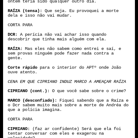
ontem teria sido qualquer outro dia.
RAÍZA (tensa):
Que seja. Eu provoquei a morte
dela e isso não vai mudar.
CORTA PARA
DCR:
A perícia não vai achar isso quando
descobrir que tinha mais alguém com ela.
RAÍZA:
Mas eles não sabem como entrei e saí, e
sem provas ninguém pode fazer nada contra a
gente.
Corte rápido
para o interior do APTº onde João
ouve atento.
CENA EM QUE CIPRIANO INDUZ MARCO A AMEAÇAR RAÍZA
CIPRIANO (cont.):
O que você sabe sobre o crime?
MARCO (desconfiado):
Fiquei sabendo que a Raíza e
o Dcr sabem muito mais sobre a morte de Andréa do
que a polícia imagina.
CORTA PARA
CIPRIANO:
(faz ar confidente) Será que ela foi
tentar conversar com eles e exagerou na