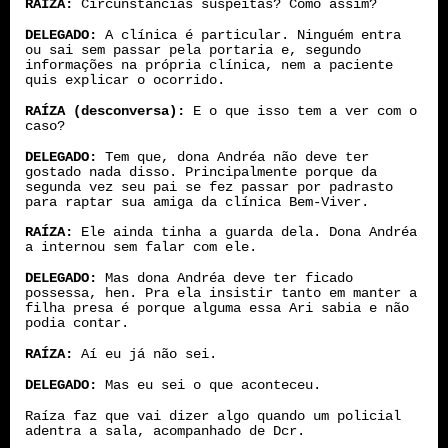
RAÍZA:
Circunstâncias suspeitas? Como assim?
DELEGADO:
A clínica é particular. Ninguém entra
ou sai sem passar pela portaria e, segundo
informações na própria clínica, nem a paciente
quis explicar o ocorrido.
RAÍZA (desconversa):
E o que isso tem a ver com o
caso?
DELEGADO:
Tem que, dona Andréa não deve ter
gostado nada disso. Principalmente porque da
segunda vez seu pai se fez passar por padrasto
para raptar sua amiga da clínica Bem-Viver.
RAÍZA:
Ele ainda tinha a guarda dela. Dona Andréa
a internou sem falar com ele.
DELEGADO:
Mas dona Andréa deve ter ficado
possessa, hen. Pra ela insistir tanto em manter a
filha presa é porque alguma essa Ari sabia e não
podia contar.
RAÍZA:
Aí eu já não sei.
DELEGADO:
Mas eu sei o que aconteceu.
Raíza faz que vai dizer algo quando um policial
adentra a sala, acompanhado de Dcr.