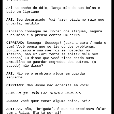
velocidade?
Ari se enche de ódio, lança mão de sua bolsa e
bate em Cipriano.
ARI:
Seu desgraçado! Vai fazer piada no raio que
o parta, maldito!
Cipriano consegue se livrar dos ataques, segura
suas mãos e a prensa contra um carro.
CIPRIANO:
Sossega! Sossega! (cara a cara / muda o
tom) Você pensa que se livrou dos problemas,
porque casou e sua mãe foi se hospedar no
inferno, não é? (Ari tenta se soltar dele sem
sucesso) Eu disse que você tinha caído numa
armadilha ao guardar segredos dos outros, (a
sacode) não disse?
ARI:
Não vejo problema algum em guardar
segredos...
CIPRIANO:
Mas Josué não acredita em você!
CENA EM QUE JOÃO FAZ INTRIGA PARA ARI
JOANA:
Você quer tomar alguma coisa, Ari?
ARI:
Ah, não, ‘brigada’, é que eu precisava falar
com a Raíza. Ela tá por aí?