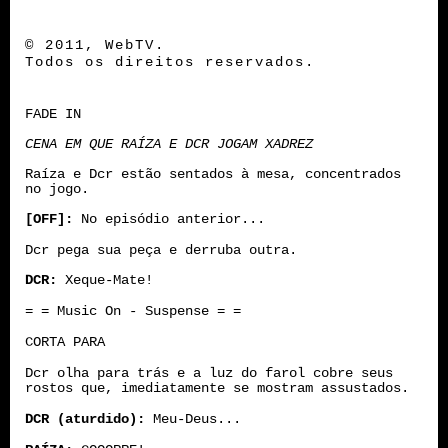
© 2011, WebTV.
Todos os direitos reservados.
FADE IN
CENA EM QUE RAÍZA E DCR JOGAM XADREZ
Raíza e Dcr estão sentados à mesa, concentrados
no jogo.
[OFF]:
No episódio anterior...
Dcr pega sua peça e derruba outra.
DCR:
Xeque-Mate!
= = Music On - Suspense = =
CORTA PARA
Dcr olha para trás e a luz do farol cobre seus
rostos que, imediatamente se mostram assustados.
DCR (aturdido):
Meu-Deus...