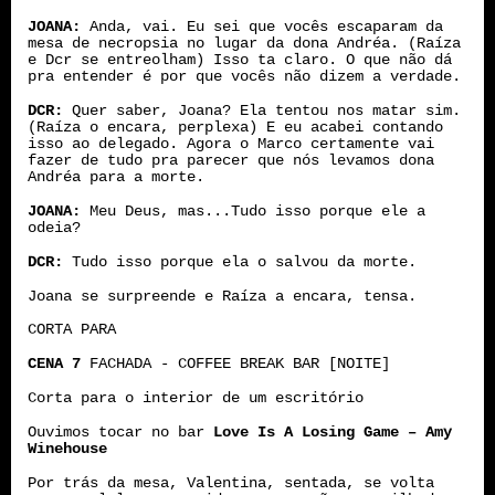
JOANA:
Anda, vai. Eu sei que vocês escaparam da
mesa de necropsia no lugar da dona Andréa. (Raíza
e Dcr se entreolham) Isso ta claro. O que não dá
pra entender é por que vocês não dizem a verdade.
DCR:
Quer saber, Joana? Ela tentou nos matar sim.
(Raíza o encara, perplexa) E eu acabei contando
isso ao delegado. Agora o Marco certamente vai
fazer de tudo pra parecer que nós levamos dona
Andréa para a morte.
JOANA:
Meu Deus, mas...Tudo isso porque ele a
odeia?
DCR:
Tudo isso porque ela o salvou da morte.
Joana se surpreende e Raíza a encara, tensa.
CORTA PARA
CENA 7
FACHADA - COFFEE BREAK BAR [NOITE]
Corta para o interior de um escritório
Ouvimos tocar no bar
Love Is A Losing Game – Amy
Winehouse
Por trás da mesa, Valentina, sentada, se volta