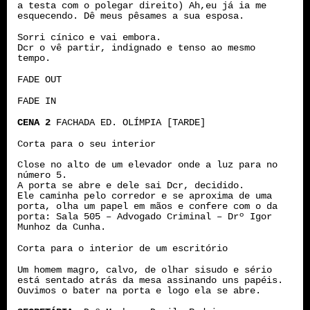
a testa com o polegar direito) Ah,eu já ia me
esquecendo. Dê meus pêsames a sua esposa.
Sorri cínico e vai embora.
Dcr o vê partir, indignado e tenso ao mesmo
tempo.
FADE OUT
FADE IN
CENA 2
FACHADA ED. OLÍMPIA [TARDE]
Corta para o seu interior
Close no alto de um elevador onde a luz para no
número 5.
A porta se abre e dele sai Dcr, decidido.
Ele caminha pelo corredor e se aproxima de uma
porta, olha um papel em mãos e confere com o da
porta: Sala 505 – Advogado Criminal – Drº Igor
Munhoz da Cunha.
Corta para o interior de um escritório
Um homem magro, calvo, de olhar sisudo e sério
está sentado atrás da mesa assinando uns papéis.
Ouvimos o bater na porta e logo ela se abre.