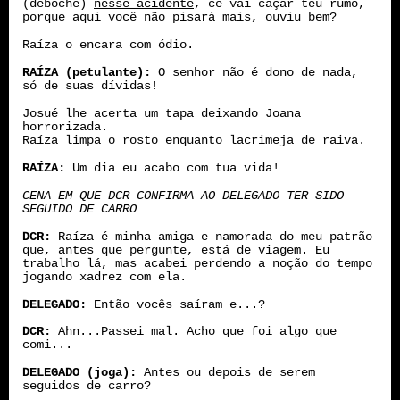
(deboche)
nesse acidente
, cê vai caçar teu rumo,
porque aqui você não pisará mais, ouviu bem?
Raíza o encara com ódio.
RAÍZA (petulante):
O senhor não é dono de nada,
só de suas dívidas!
Josué lhe acerta um tapa deixando Joana
horrorizada.
Raíza limpa o rosto enquanto lacrimeja de raiva.
RAÍZA:
Um dia eu acabo com tua vida!
CENA EM QUE DCR CONFIRMA AO DELEGADO TER SIDO
SEGUIDO DE CARRO
DCR:
Raíza é minha amiga e namorada do meu patrão
que, antes que pergunte, está de viagem. Eu
trabalho lá, mas acabei perdendo a noção do tempo
jogando xadrez com ela.
DELEGADO:
Então vocês saíram e...?
DCR:
Ahn...Passei mal. Acho que foi algo que
comi...
DELEGADO (joga):
Antes ou depois de serem
seguidos de carro?