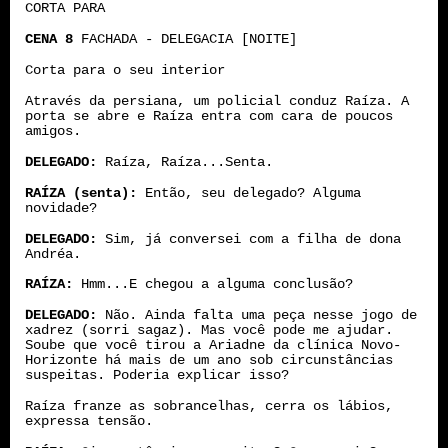
CORTA PARA
CENA 8
FACHADA - DELEGACIA [NOITE]
Corta para o seu interior
Através da persiana, um policial conduz Raíza. A
porta se abre e Raíza entra com cara de poucos
amigos.
DELEGADO:
Raíza, Raíza...Senta.
RAÍZA (senta):
Então, seu delegado? Alguma
novidade?
DELEGADO:
Sim, já conversei com a filha de dona
Andréa.
RAÍZA:
Hmm...E chegou a alguma conclusão?
DELEGADO:
Não. Ainda falta uma peça nesse jogo de
xadrez (sorri sagaz). Mas você pode me ajudar.
Soube que você tirou a Ariadne da clínica Novo-
Horizonte há mais de um ano sob circunstâncias
suspeitas. Poderia explicar isso?
Raíza franze as sobrancelhas, cerra os lábios,
expressa tensão.