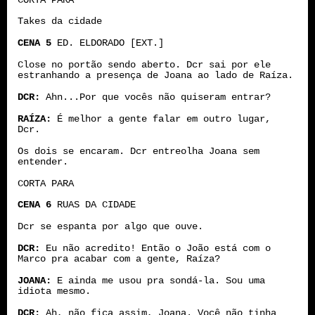
Takes da cidade
CENA 5
ED. ELDORADO [EXT.]
Close no portão sendo aberto. Dcr sai por ele
estranhando a presença de Joana ao lado de Raíza.
DCR:
Ahn...Por que vocês não quiseram entrar?
RAÍZA:
É melhor a gente falar em outro lugar,
Dcr.
Os dois se encaram. Dcr entreolha Joana sem
entender.
CORTA PARA
CENA 6
RUAS DA CIDADE
Dcr se espanta por algo que ouve.
DCR:
Eu não acredito! Então o João está com o
Marco pra acabar com a gente, Raíza?
JOANA:
E ainda me usou pra sondá-la. Sou uma
idiota mesmo.
DCR:
Ah, não fica assim, Joana. Você não tinha