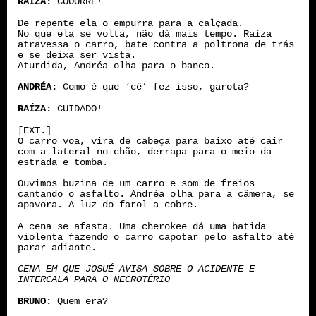
RAÍZA:
COOORRE!
De repente ela o empurra para a calçada.
No que ela se volta, não dá mais tempo. Raíza
atravessa o carro, bate contra a poltrona de trás
e se deixa ser vista.
Aturdida, Andréa olha para o banco.
ANDRÉA:
Como é que ‘cê’ fez isso, garota?
RAÍZA:
CUIDADO!
[EXT.]
O carro voa, vira de cabeça para baixo até cair
com a lateral no chão, derrapa para o meio da
estrada e tomba.
Ouvimos buzina de um carro e som de freios
cantando o asfalto. Andréa olha para a câmera, se
apavora. A luz do farol a cobre.
A cena se afasta. Uma cherokee dá uma batida
violenta fazendo o carro capotar pelo asfalto até
parar adiante.
CENA EM QUE JOSUÉ AVISA SOBRE O ACIDENTE E
INTERCALA PARA O NECROTÉRIO
BRUNO:
Quem era?