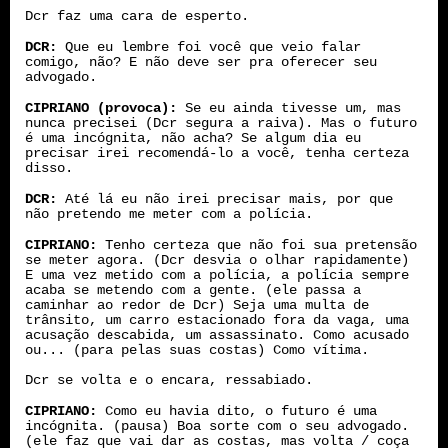
Dcr faz uma cara de esperto.
DCR:
Que eu lembre foi você que veio falar
comigo, não? E não deve ser pra oferecer seu
advogado.
CIPRIANO (provoca):
Se eu ainda tivesse um, mas
nunca precisei (Dcr segura a raiva). Mas o futuro
é uma incógnita, não acha? Se algum dia eu
precisar irei recomendá-lo a você, tenha certeza
disso.
DCR:
Até lá eu não irei precisar mais, por que
não pretendo me meter com a polícia.
CIPRIANO:
Tenho certeza que não foi sua pretensão
se meter agora. (Dcr desvia o olhar rapidamente)
E uma vez metido com a polícia, a polícia sempre
acaba se metendo com a gente. (ele passa a
caminhar ao redor de Dcr) Seja uma multa de
trânsito, um carro estacionado fora da vaga, uma
acusação descabida, um assassinato. Como acusado
ou... (para pelas suas costas) Como vítima.
Dcr se volta e o encara, ressabiado.
CIPRIANO:
Como eu havia dito, o futuro é uma
incógnita. (pausa) Boa sorte com o seu advogado.
(ele faz que vai dar as costas, mas volta / coça