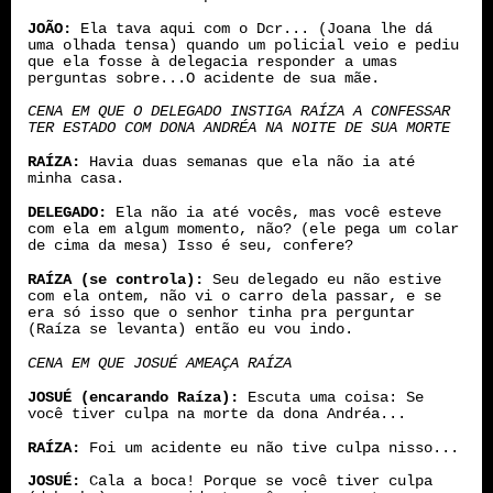
JOÃO:
Ela tava aqui com o Dcr... (Joana lhe dá
uma olhada tensa) quando um policial veio e pediu
que ela fosse à delegacia responder a umas
perguntas sobre...O acidente de sua mãe.
CENA EM QUE O DELEGADO INSTIGA RAÍZA A CONFESSAR
TER ESTADO COM DONA ANDRÉA NA NOITE DE SUA MORTE
RAÍZA:
Havia duas semanas que ela não ia até
minha casa.
DELEGADO:
Ela não ia até vocês, mas você esteve
com ela em algum momento, não? (ele pega um colar
de cima da mesa) Isso é seu, confere?
RAÍZA (se controla):
Seu delegado eu não estive
com ela ontem, não vi o carro dela passar, e se
era só isso que o senhor tinha pra perguntar
(Raíza se levanta) então eu vou indo.
CENA EM QUE JOSUÉ AMEAÇA RAÍZA
JOSUÉ (encarando Raíza):
Escuta uma coisa: Se
você tiver culpa na morte da dona Andréa...
RAÍZA:
Foi um acidente eu não tive culpa nisso...
JOSUÉ:
Cala a boca! Porque se você tiver culpa