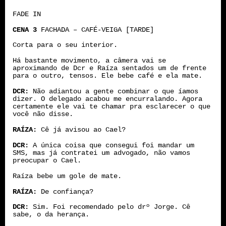
FADE IN
CENA 3
FACHADA – CAFÉ-VEIGA [TARDE]
Corta para o seu interior.
Há bastante movimento, a câmera vai se
aproximando de Dcr e Raíza sentados um de frente
para o outro, tensos. Ele bebe café e ela mate.
DCR:
Não adiantou a gente combinar o que íamos
dizer. O delegado acabou me encurralando. Agora
certamente ele vai te chamar pra esclarecer o que
você não disse.
RAÍZA:
Cê já avisou ao Cael?
DCR:
A única coisa que consegui foi mandar um
SMS, mas já contratei um advogado, não vamos
preocupar o Cael.
Raíza bebe um gole de mate.
RAÍZA:
De confiança?
DCR:
Sim. Foi recomendado pelo drº Jorge. Cê
sabe, o da herança.