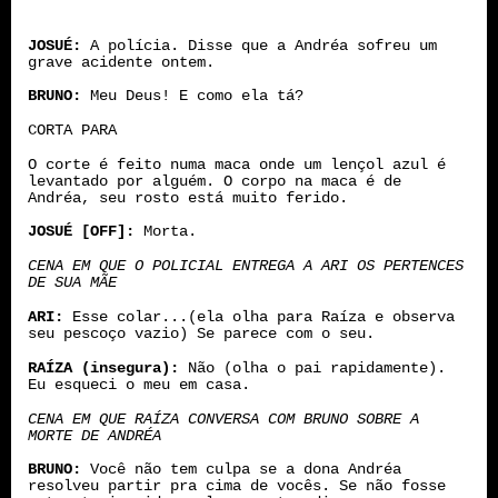
JOSUÉ:
A polícia. Disse que a Andréa sofreu um
grave acidente ontem.
BRUNO:
Meu Deus! E como ela tá?
CORTA PARA
O corte é feito numa maca onde um lençol azul é
levantado por alguém. O corpo na maca é de
Andréa, seu rosto está muito ferido.
JOSUÉ [OFF]:
Morta.
CENA EM QUE O POLICIAL ENTREGA A ARI OS PERTENCES
DE SUA MÃE
ARI:
Esse colar...(ela olha para Raíza e observa
seu pescoço vazio) Se parece com o seu.
RAÍZA (insegura):
Não (olha o pai rapidamente).
Eu esqueci o meu em casa.
CENA EM QUE RAÍZA CONVERSA COM BRUNO SOBRE A
MORTE DE ANDRÉA
BRUNO:
Você não tem culpa se a dona Andréa
resolveu partir pra cima de vocês. Se não fosse