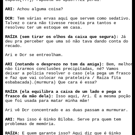
ARI:
Achou alguma coisa?
DCR:
Tem várias ervas aqui que servem como sedativo.
Talvez o cara não tivesse receita pra tantos e
resolveu ter um estoque em casa.
RAÍZA (sem tirar os olhos da caixa que segura):
Já
deu pra perceber que uma só não tava dando conta do
recado.
Ari e Dcr se entreolham.
ARI (notando o desprezo no tom da amiga):
Bem, melhor
não tirarmos conclusões precipitadas, né? Vamos
deixar a polícia resolver o caso (ela pega um frasco
e faz que vai colocar na prateleira / Raíza fita
esbabacada).(murmura) Que cara é essa?
RAÍZA (ela equilibra a caixa de um lado e pega o
frasco da mão dela):
Isso aqui, Ari. É a mesma poção
que foi usada para matar minha mãe!
Ari vê Dcr concentrado e as duas passam a murmurar.
ARI:
Mas isso é Ginko Biloba. Serve pra quem tem
problemas de memória.
RAÍZA:
E quem garante isso?
Aqui diz que é Ginko