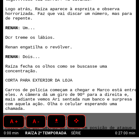
Logo atrás, Raíza aparece à espreita e observa
horrorizada. Faz que vai discar um número, mas para
de repente.
RENAN:
Um...
Dcr treme os lábios.
Renan engatilha o revólver.
RENAN:
Dois...
Raíza fecha os olhos como se buscasse uma
concentração.
CORTA PARA
EXTERIOR DA LOJA
Carros de polícia começam a chegar e Marco está entre
eles. A câmera dá um giro de 90º para a direita e,
mais adiante vemos Ari sentada num banco e surpresa
com aquela ação. Olha o celular esperando uma
chamada.
CORTA PARA INTERIOR DA LOJA
get_app
open_with
A +
A -
Raíza anda por detrás de Renan em posição de ataque.
0:00 min
RAÍZA 2ª TEMPORADA
SÉRIE
0:27:00 min
Renan gira os olhos notando a presença de alguém.