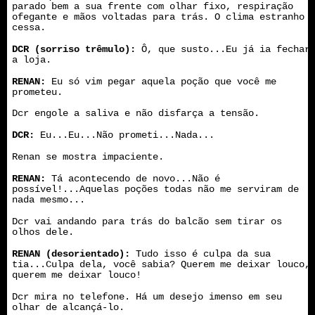
parado bem a sua frente com olhar fixo, respiração
ofegante e mãos voltadas para trás. O clima estranho
cessa.
DCR (sorriso trêmulo):
Ô, que susto...Eu já ia fechar
a loja.
RENAN:
Eu só vim pegar aquela poção que você me
prometeu.
Dcr engole a saliva e não disfarça a tensão.
DCR:
Eu...Eu...Não prometi...Nada...
Renan se mostra impaciente.
RENAN:
Tá acontecendo de novo...Não é
possível!...Aquelas poções todas não me serviram de
nada mesmo...
Dcr vai andando para trás do balcão sem tirar os
olhos dele.
RENAN (desorientado):
Tudo isso é culpa da sua
tia...Culpa dela, você sabia? Querem me deixar louco,
querem me deixar louco!
Dcr mira no telefone. Há um desejo imenso em seu
olhar de alcançá-lo.