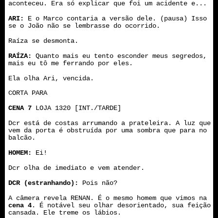
aconteceu. Era só explicar que foi um acidente e...
ARI:
E o Marco contaria a versão dele. (pausa) Isso
se o João não se lembrasse do ocorrido.
Raíza se desmonta.
RAÍZA:
Quanto mais eu tento esconder meus segredos,
mais eu tô me ferrando por eles.
Ela olha Ari, vencida.
CORTA PARA
CENA 7
LOJA 1320 [INT./TARDE]
Dcr está de costas arrumando a prateleira. A luz que
vem da porta é obstruída por uma sombra que para no
balcão.
HOMEM:
Ei!
Dcr olha de imediato e vem atender.
DCR (estranhando):
Pois não?
A câmera revela RENAN. É o mesmo homem que vimos na
cena 4
. É notável seu olhar desorientado, sua feição
cansada. Ele treme os lábios.