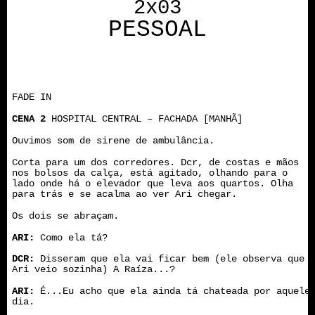
2x03
PESSOAL
FADE IN
CENA 2
HOSPITAL CENTRAL – FACHADA [MANHÃ]
Ouvimos som de sirene de ambulância.
Corta para um dos corredores. Dcr, de costas e mãos
nos bolsos da calça, está agitado, olhando para o
lado onde há o elevador que leva aos quartos. Olha
para trás e se acalma ao ver Ari chegar.
Os dois se abraçam.
ARI:
Como ela tá?
DCR:
Disseram que ela vai ficar bem (ele observa que
Ari veio sozinha) A Raíza...?
ARI:
É...Eu acho que ela ainda tá chateada por aquele
dia.