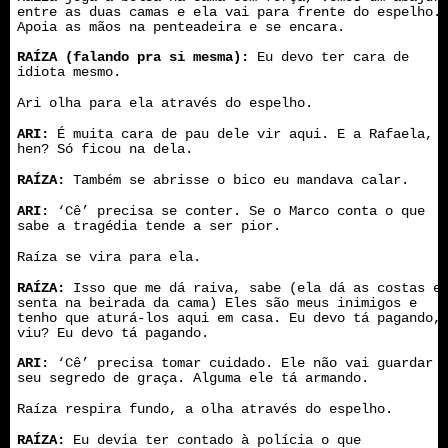
entre as duas camas e ela vai para frente do espelho.
Apoia as mãos na penteadeira e se encara.
RAÍZA (falando pra si mesma):
Eu devo ter cara de
idiota mesmo.
Ari olha para ela através do espelho.
ARI:
É muita cara de pau dele vir aqui. E a Rafaela,
hen? Só ficou na dela.
RAÍZA:
Também se abrisse o bico eu mandava calar.
ARI:
‘Cê’ precisa se conter. Se o Marco conta o que
sabe a tragédia tende a ser pior.
Raíza se vira para ela.
RAÍZA:
Isso que me dá raiva, sabe (ela dá as costas e
senta na beirada da cama) Eles são meus inimigos e
tenho que aturá-los aqui em casa. Eu devo tá pagando,
viu? Eu devo tá pagando.
ARI:
‘Cê’ precisa tomar cuidado. Ele não vai guardar
seu segredo de graça. Alguma ele tá armando.
Raíza respira fundo, a olha através do espelho.
RAÍZA:
Eu devia ter contado à polícia o que