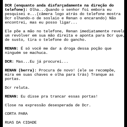
DCR (enquanto anda disfarçadamente na direção do
telefone):
Olha...Quando o senhor foi embora eu
pesquisei e...(câmera logo atrás do telefone mostra
Dcr olhando-o de soslaio e Renan o encarando) Não
encontrei, mas eu posso ligar...
Ele põe a mão no telefone, Renan imediatamente revela
um revólver em sua mão direita e aponta para Dcr que,
de susto, tira o telefone do gancho.
RENAN:
É só você me dar a droga dessa poção que
ninguém se machuca.
DCR:
Mas...Eu já procurei...
RENAN (berra):
Procura de novo! (ele se recompõe,
mira em suas chaves e olha para trás) Tranque as
portas.
Dcr reluta.
RENAN:
Eu disse pra trancar essas portas!
Close na expressão desesperada de Dcr.
CORTA PARA
RUAS DA CIDADE