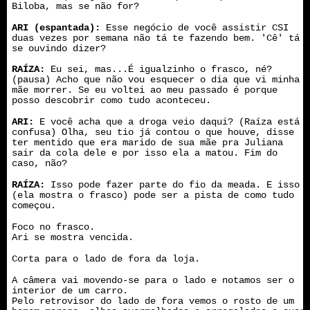
Biloba, mas se não for?
ARI (espantada):
Esse negócio de você assistir CSI
duas vezes por semana não tá te fazendo bem. 'Cê' tá
se ouvindo dizer?
RAÍZA:
Eu sei, mas...É igualzinho o frasco, né?
(pausa) Acho que não vou esquecer o dia que vi minha
mãe morrer. Se eu voltei ao meu passado é porque
posso descobrir como tudo aconteceu.
ARI:
E você acha que a droga veio daqui? (Raíza está
confusa) Olha, seu tio já contou o que houve, disse
ter mentido que era marido de sua mãe pra Juliana
sair da cola dele e por isso ela a matou. Fim do
caso, não?
RAÍZA:
Isso pode fazer parte do fio da meada. E isso
(ela mostra o frasco) pode ser a pista de como tudo
começou.
Foco no frasco.
Ari se mostra vencida.
Corta para o lado de fora da loja.
A câmera vai movendo-se para o lado e notamos ser o
interior de um carro.
Pelo retrovisor do lado de fora vemos o rosto de um