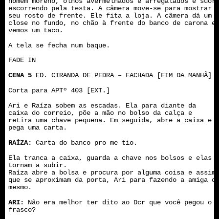
homem moreno, olhos avermelhados e arregalados e suor
escorrendo pela testa. A câmera move-se para mostrar
seu rosto de frente. Ele fita a loja. A câmera dá um
close no fundo, no chão à frente do banco de carona e
vemos um taco.
A tela se fecha num baque.
FADE IN
CENA 5
ED. CIRANDA DE PEDRA – FACHADA [FIM DA MANHÃ]
Corta para APTº 403 [EXT.]
Ari e Raíza sobem as escadas. Ela para diante da
caixa do correio, põe a mão no bolso da calça e
retira uma chave pequena. Em seguida, abre a caixa e
pega uma carta.
RAÍZA:
Carta do banco pro me tio.
Ela tranca a caixa, guarda a chave nos bolsos e elas
tornam a subir.
Raíza abre a bolsa e procura por alguma coisa e assim
que se aproximam da porta, Ari para fazendo a amiga o
mesmo.
ARI:
Não era melhor ter dito ao Dcr que você pegou o
frasco?