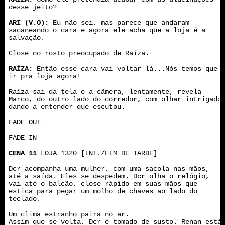
desse jeito?
ARI (V.O):
Eu não sei, mas parece que andaram
sacaneando o cara e agora ele acha que a loja é a
salvação.
Close no rosto preocupado de Raíza.
RAÍZA:
Então esse cara vai voltar lá...Nós temos que
ir pra loja agora!
Raíza sai da tela e a câmera, lentamente, revela
Marco, do outro lado do corredor, com olhar intrigado
dando a entender que escutou.
FADE OUT
FADE IN
CENA 11
LOJA 1320 [INT./FIM DE TARDE]
Dcr acompanha uma mulher, com uma sacola nas mãos,
até a saída. Eles se despedem. Dcr olha o relógio,
vai até o balcão, close rápido em suas mãos que
estica para pegar um molho de chaves ao lado do
teclado.
Um clima estranho paira no ar.
Assim que se volta, Dcr é tomado de susto. Renan está