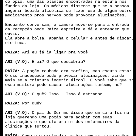
do ópio, uma das plantas encontradas na estufa nos
fundos da loja. Os médicos disseram que se a pessoa
ingerir bebida alcoólica ou fizer uso de algum outro
medicamento pros nervos pode provocar alucinações.
Enquanto conversam, a câmera move-se para a entrada
da recepção onde Raíza espreita e dá a entender que
ouviu.
Ela abre a bolsa, apanha o celular e antes de discar,
ele toca.
RAÍZA:
Ari eu já ia ligar pra você.
ARI (V.O):
E aí? O que descobriu?
RAÍZA:
A poção roubada era morfina, mas escuta essa:
O uso inadequado pode provocar alucinações, ainda
mais se a criatura ingerir álcool. E você sabe que só
essa mistura pode causar alucinações também, né?
ARI (V.O):
O quê? Isso...Isso é estranho...
RAÍZA:
Por quê?
ARI (V.O):
O pai de Dcr me disse que um cara foi na
loja querendo uma poção para acabar com suas
alucinações e que ele era um dos enfermeiros da
clínica que surtou.
RAÍZA:
Como ele pretendia acabar com as alucinações