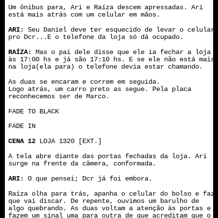
Um ônibus para, Ari e Raíza descem apressadas. Ari
está mais atrás com um celular em mãos.
ARI:
Seu Daniel deve ter esquecido de levar o celular
pro Dcr...E o telefone da loja só dá ocupado.
RAÍZA:
Mas o pai dele disse que ele ia fechar a loja
às 17:00 hs e já são 17:10 hs. E se ele não está mais
na loja(ela para) o telefone devia estar chamando.
As duas se encaram e correm em seguida.
Logo atrás, um carro preto as segue. Pela placa
reconhecemos ser de Marco.
FADE TO BLACK
FADE IN
CENA 12
LOJA 1320 [EXT.]
A tela abre diante das portas fechadas da loja. Ari
surge na frente da câmera, conformada.
ARI:
O que pensei; Dcr já foi embora.
Raíza olha para trás, apanha o celular do bolso e faz
que vai discar. De repente, ouvimos um barulho de
algo quebrando. As duas voltam a atenção às portas e
fazem um sinal uma para outra de que acreditam que o