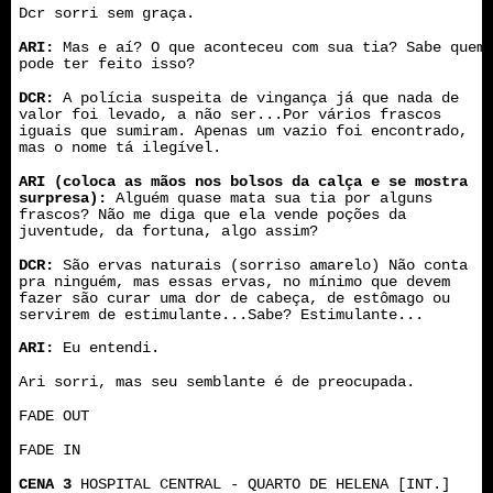
Dcr sorri sem graça.
ARI:
Mas e aí? O que aconteceu com sua tia? Sabe quem
pode ter feito isso?
DCR:
A polícia suspeita de vingança já que nada de
valor foi levado, a não ser...Por vários frascos
iguais que sumiram. Apenas um vazio foi encontrado,
mas o nome tá ilegível.
ARI (coloca as mãos nos bolsos da calça e se mostra
surpresa):
Alguém quase mata sua tia por alguns
frascos? Não me diga que ela vende poções da
juventude, da fortuna, algo assim?
DCR:
São ervas naturais (sorriso amarelo) Não conta
pra ninguém, mas essas ervas, no mínimo que devem
fazer são curar uma dor de cabeça, de estômago ou
servirem de estimulante...Sabe? Estimulante...
ARI:
Eu entendi.
Ari sorri, mas seu semblante é de preocupada.
FADE OUT
FADE IN
CENA 3
HOSPITAL CENTRAL - QUARTO DE HELENA [INT.]