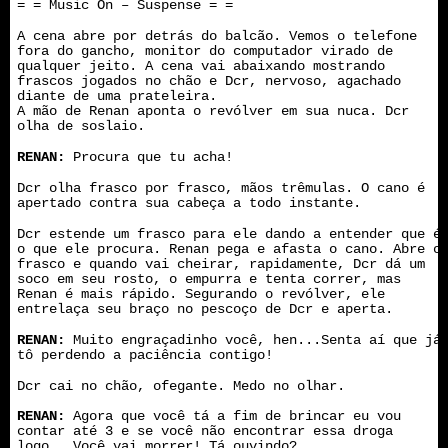
= = Music On – Suspense = =
A cena abre por detrás do balcão. Vemos o telefone
fora do gancho, monitor do computador virado de
qualquer jeito. A cena vai abaixando mostrando
frascos jogados no chão e Dcr, nervoso, agachado
diante de uma prateleira.
A mão de Renan aponta o revólver em sua nuca. Dcr
olha de soslaio.
RENAN:
Procura que tu acha!
Dcr olha frasco por frasco, mãos trêmulas. O cano é
apertado contra sua cabeça a todo instante.
Dcr estende um frasco para ele dando a entender que é
o que ele procura. Renan pega e afasta o cano. Abre o
frasco e quando vai cheirar, rapidamente, Dcr dá um
soco em seu rosto, o empurra e tenta correr, mas
Renan é mais rápido. Segurando o revólver, ele
entrelaça seu braço no pescoço de Dcr e aperta.
RENAN:
Muito engraçadinho você, hen...Senta aí que já
tô perdendo a paciência contigo!
Dcr cai no chão, ofegante. Medo no olhar.
RENAN:
Agora que você tá a fim de brincar eu vou
contar até 3 e se você não encontrar essa droga
logo...Você vai morrer! Tá ouvindo?