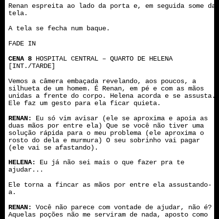
Renan espreita ao lado da porta e, em seguida some da
tela.
A tela se fecha num baque.
FADE IN
CENA 8
HOSPITAL CENTRAL – QUARTO DE HELENA
[INT./TARDE]
Vemos a câmera embaçada revelando, aos poucos, a
silhueta de um homem. É Renan, em pé e com as mãos
unidas a frente do corpo. Helena acorda e se assusta.
Ele faz um gesto para ela ficar quieta.
RENAN:
Eu só vim avisar (ele se aproxima e apoia as
duas mãos por entre ela) Que se você não tiver uma
solução rápida para o meu problema (ele aproxima o
rosto do dela e murmura) O seu sobrinho vai pagar
(ele vai se afastando).
HELENA:
Eu já não sei mais o que fazer pra te
ajudar...
Ele torna a fincar as mãos por entre ela assustando-
a.
RENAN:
Você não parece com vontade de ajudar, não é?
Aquelas poções não me serviram de nada, aposto como