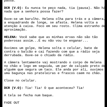
passa.
DCR (V.O):
Eu nunca te peço nada, tia (pausa). Não há
nada que a senhora possa fazer?
Ouve-se um barulho. Helena olha para trás e a câmera,
a enquadrando de longe, se afasta. Helena volta a
atenção à caixa. Foco em seu rosto. Clima estranho de
aproximação.
HELENA:
Você sabe que as minhas ervas não são tão
poderosas assim...E eu não vou te enganar...
Ouvimos um golpe, Helena solta o celular, bate de
contra o balcão e cai fazendo com que a rádio seja
derrubada. Ouve-se o chiado da rádio.
A câmera lentamente vai mostrando o corpo de Helena
no chão e logo em seguida, um par de calçado preto de
alguém que segura um taco. Ele anda por ali, ouvimos
uma bagunça nas prateleiras e frascos caem no chão.
Close no celular.
DCR (V.O):
Tia! Tia! O que aconteceu? Tia!
A tela se fecha num baque.
FADE OUT