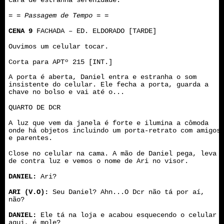
cara de estranha serenidade.
= = Passagem de Tempo = =
CENA 9
FACHADA – ED. ELDORADO [TARDE]
Ouvimos um celular tocar.
Corta para APTº 215 [INT.]
A porta é aberta, Daniel entra e estranha o som
insistente do celular. Ele fecha a porta, guarda a
chave no bolso e vai até o...
QUARTO DE DCR
A luz que vem da janela é forte e ilumina a cômoda
onde há objetos incluindo um porta-retrato com amigos
e parentes.
Close no celular na cama. A mão de Daniel pega, leva
de contra luz e vemos o nome de Ari no visor.
DANIEL:
Ari?
ARI (V.O):
Seu Daniel? Ahn...O Dcr não tá por aí,
não?
DANIEL:
Ele tá na loja e acabou esquecendo o celular
aqui, é mole?