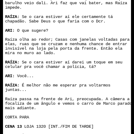
barulho veio dali. Ari faz que vai bater, mas Raíza
impede.
RAÍZA:
Se o cara estiver aí ele certamente tá
chapadão. Sabe Deus o que faria com o Dcr.
ARI:
O que sugere?
Raíza olha ao redor; Casas com janelas voltadas para
elas, ruas que se cruzam e nenhuma chance de entrar
invisível na loja pela porta da frente. Então ela
mira no muro ao lado.
RAÍZA:
Se o cara estiver aí darei um toque em seu
celular pra você chamar a polícia, tá?
ARI:
Você...
RAÍZA:
É melhor não me esperar pra voltarmos
juntas...
Raíza passa na frente de Ari, preocupada. A câmera a
focaliza de um ângulo e vemos o carro de Marco parado
mais adiante.
CORTA PARA
CENA 13
LOJA 1320 [INT./FIM DE TARDE]