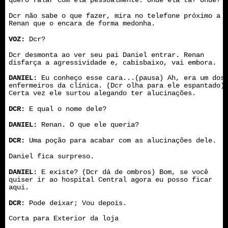
quero falar com ela pessoalmente. Onde ela tá? Onde?
Dcr não sabe o que fazer, mira no telefone próximo a
Renan que o encara de forma medonha.
VOZ:
Dcr?
Dcr desmonta ao ver seu pai Daniel entrar. Renan
disfarça a agressividade e, cabisbaixo, vai embora.
DANIEL:
Eu conheço esse cara...(pausa) Ah, era um dos
enfermeiros da clínica. (Dcr olha para ele espantado)
Certa vez ele surtou alegando ter alucinações.
DCR:
E qual o nome dele?
DANIEL:
Renan. O que ele queria?
DCR:
Uma poção para acabar com as alucinações dele.
Daniel fica surpreso.
DANIEL:
E existe? (Dcr dá de ombros) Bom, se você
quiser ir ao hospital Central agora eu posso ficar
aqui.
DCR:
Pode deixar; Vou depois.
Corta para Exterior da loja