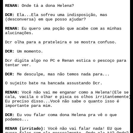
RENAN:
Onde tá a dona Helena?
DCR:
Ela...Ela sofreu uma indisposição, mas
(desconversa) em que posso ajudar?
RENAN:
Eu quero uma poção que acabe com as minhas
alucinações.
Dcr olha para a prateleira e se mostra confuso.
DCR:
Um momento.
Dcr digita algo no PC e Renan estica o pescoço para
tentar ver.
DCR:
Me desculpe, mas não temos nada para...
O sujeito bate na bancada assustando Dcr.
RENAN:
Você não vai me enganar como a Helena!(Ele se
cala, vacila o olhar e pisca os olhos irritantemente)
Eu preciso disso...Você não sabe o quanto isso é
importante para mim.
DCR:
Eu vou falar coma dona Helena pra vê o que
podemos...
RENAN (irritado):
Você não vai falar nada! EU que