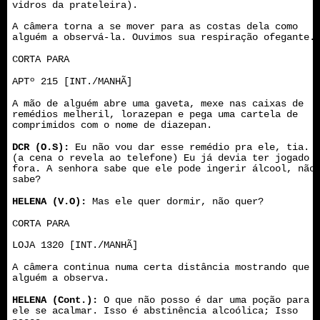
vidros da prateleira).
A câmera torna a se mover para as costas dela como
alguém a observá-la. Ouvimos sua respiração ofegante.
CORTA PARA
APTº 215 [INT./MANHÃ]
A mão de alguém abre uma gaveta, mexe nas caixas de
remédios melheril, lorazepan e pega uma cartela de
comprimidos com o nome de diazepan.
DCR (O.S):
Eu não vou dar esse remédio pra ele, tia.
(a cena o revela ao telefone) Eu já devia ter jogado
fora. A senhora sabe que ele pode ingerir álcool, não
sabe?
HELENA (V.O):
Mas ele quer dormir, não quer?
CORTA PARA
LOJA 1320 [INT./MANHÃ]
A câmera continua numa certa distância mostrando que
alguém a observa.
HELENA (Cont.):
O que não posso é dar uma poção para
ele se acalmar. Isso é abstinência alcoólica; Isso