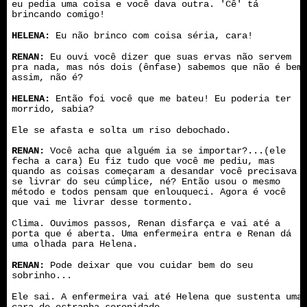
eu pedia uma coisa e você dava outra. 'Cê' tá
brincando comigo!
HELENA:
Eu não brinco com coisa séria, cara!
RENAN:
Eu ouvi você dizer que suas ervas não servem
pra nada, mas nós dois (ênfase) sabemos que não é bem
assim, não é?
HELENA:
Então foi você que me bateu! Eu poderia ter
morrido, sabia?
Ele se afasta e solta um riso debochado.
RENAN:
Você acha que alguém ia se importar?...(ele
fecha a cara) Eu fiz tudo que você me pediu, mas
quando as coisas começaram a desandar você precisava
se livrar do seu cúmplice, né? Então usou o mesmo
método e todos pensam que enlouqueci. Agora é você
que vai me livrar desse tormento.
Clima. Ouvimos passos, Renan disfarça e vai até a
porta que é aberta. Uma enfermeira entra e Renan dá
uma olhada para Helena.
RENAN:
Pode deixar que vou cuidar bem do seu
sobrinho...
Ele sai. A enfermeira vai até Helena que sustenta uma