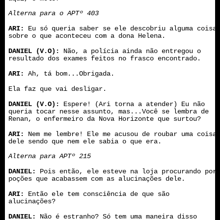
Alterna para o APTº 403
ARI:
Eu só queria saber se ele descobriu alguma coisa
sobre o que aconteceu com a dona Helena.
DANIEL (V.O):
Não, a polícia ainda não entregou o
resultado dos exames feitos no frasco encontrado.
ARI:
Ah, tá bom...Obrigada.
Ela faz que vai desligar.
DANIEL (V.O):
Espere! (Ari torna a atender) Eu não
queria tocar nesse assunto, mas...Você se lembra de
Renan, o enfermeiro da Nova Horizonte que surtou?
ARI:
Nem me lembre! Ele me acusou de roubar uma coisa
dele sendo que nem ele sabia o que era.
Alterna para APTº 215
DANIEL:
Pois então, ele esteve na loja procurando por
poções que acabassem com as alucinações dele.
ARI:
Então ele tem consciência de que são
alucinações?
DANIEL:
Não é estranho? Só tem uma maneira disso