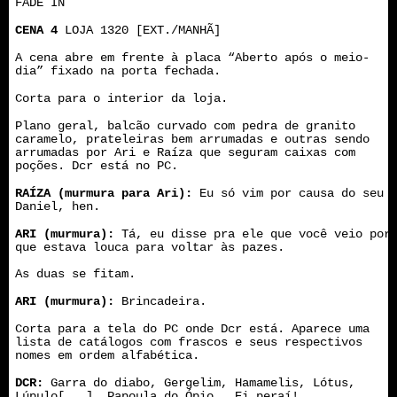
FADE IN
CENA 4
LOJA 1320 [EXT./MANHÃ]
A cena abre em frente à placa “Aberto após o meio-
dia” fixado na porta fechada.
Corta para o interior da loja.
Plano geral, balcão curvado com pedra de granito
caramelo, prateleiras bem arrumadas e outras sendo
arrumadas por Ari e Raíza que seguram caixas com
poções. Dcr está no PC.
RAÍZA (murmura para Ari):
Eu só vim por causa do seu
Daniel, hen.
ARI (murmura):
Tá, eu disse pra ele que você veio por
que estava louca para voltar às pazes.
As duas se fitam.
ARI (murmura):
Brincadeira.
Corta para a tela do PC onde Dcr está. Aparece uma
lista de catálogos com frascos e seus respectivos
nomes em ordem alfabética.
DCR:
Garra do diabo, Gergelim, Hamamelis, Lótus,
Lúpulo[...], Papoula do Ópio...Ei peraí!