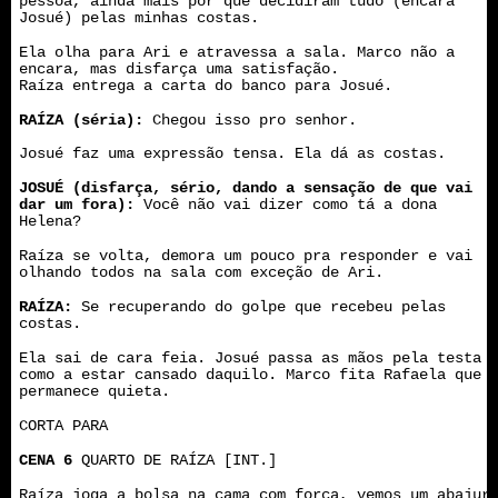
pessoa, ainda mais por que decidiram tudo (encara
Josué) pelas minhas costas.
Ela olha para Ari e atravessa a sala. Marco não a
encara, mas disfarça uma satisfação.
Raíza entrega a carta do banco para Josué.
RAÍZA (séria):
Chegou isso pro senhor.
Josué faz uma expressão tensa. Ela dá as costas.
JOSUÉ (disfarça, sério, dando a sensação de que vai
dar um fora):
Você não vai dizer como tá a dona
Helena?
Raíza se volta, demora um pouco pra responder e vai
olhando todos na sala com exceção de Ari.
RAÍZA:
Se recuperando do golpe que recebeu pelas
costas.
Ela sai de cara feia. Josué passa as mãos pela testa
como a estar cansado daquilo. Marco fita Rafaela que
permanece quieta.
CORTA PARA
CENA 6
QUARTO DE RAÍZA [INT.]
Raíza joga a bolsa na cama com força, vemos um abajur