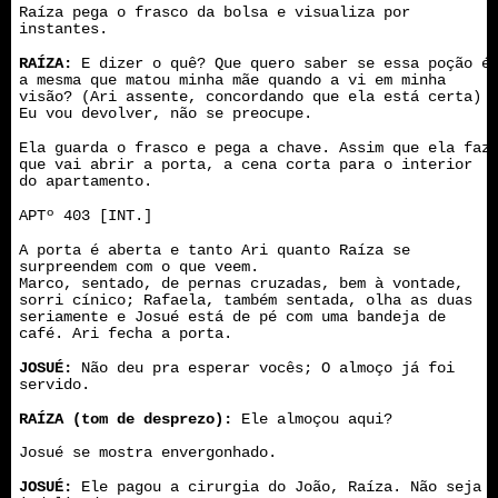
Raíza pega o frasco da bolsa e visualiza por
instantes.
RAÍZA:
E dizer o quê? Que quero saber se essa poção é
a mesma que matou minha mãe quando a vi em minha
visão? (Ari assente, concordando que ela está certa)
Eu vou devolver, não se preocupe.
Ela guarda o frasco e pega a chave. Assim que ela faz
que vai abrir a porta, a cena corta para o interior
do apartamento.
APTº 403 [INT.]
A porta é aberta e tanto Ari quanto Raíza se
surpreendem com o que veem.
Marco, sentado, de pernas cruzadas, bem à vontade,
sorri cínico; Rafaela, também sentada, olha as duas
seriamente e Josué está de pé com uma bandeja de
café. Ari fecha a porta.
JOSUÉ:
Não deu pra esperar vocês; O almoço já foi
servido.
RAÍZA (tom de desprezo):
Ele almoçou aqui?
Josué se mostra envergonhado.
JOSUÉ:
Ele pagou a cirurgia do João, Raíza. Não seja