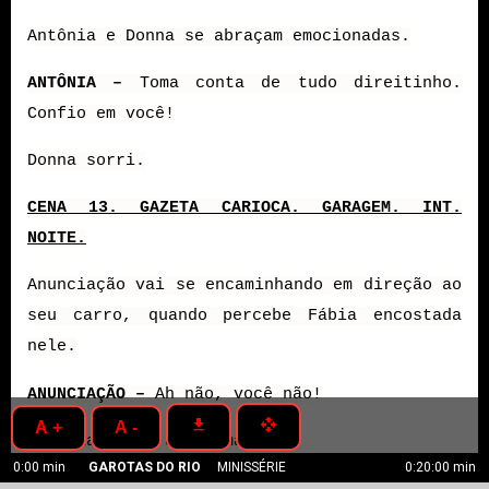
Antônia e Donna se abraçam emocionadas.
ANTÔNIA –
Toma conta de tudo direitinho.
Confio em você!
Donna sorri.
CENA 13. GAZETA CARIOCA. GARAGEM. INT.
NOITE.
Anunciação vai se encaminhando em direção ao
seu carro, quando percebe Fábia encostada
nele.
ANUNCIAÇÃO –
Ah não, você não!
get_app
open_with
A +
A -
Anunciação se aproxima.
0:00 min
GAROTAS DO RIO
MINISSÉRIE
0:20:00 min
ANUNCIAÇÃO –
O que foi dessa vez? Não tô num