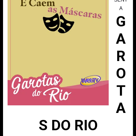
A
G
A
R
O
T
A
S DO RIO