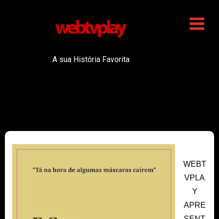
A sua História Favorita
WEBT
VPLA
Y
APRE
SENT