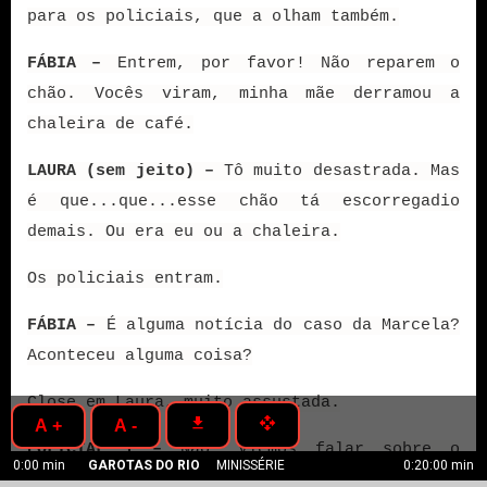
para os policiais, que a olham também.
FÁBIA –
Entrem, por favor! Não reparem o
chão. Vocês viram, minha mãe derramou a
chaleira de café.
LAURA (sem jeito) –
Tô muito desastrada. Mas
é que...que...esse chão tá escorregadio
demais. Ou era eu ou a chaleira.
Os policiais entram.
FÁBIA –
É alguma notícia do caso da Marcela?
Aconteceu alguma coisa?
Close em Laura, muito assustada.
get_app
open_with
A +
A -
POLICIAL 1 –
Não. Viemos falar sobre o
0:00 min
GAROTAS DO RIO
MINISSÉRIE
0:20:00 min
incêndio do jornal em que a senhorita