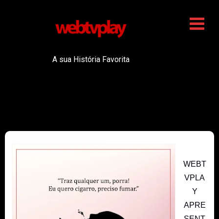
A sua História Favorita
WEBT
VPLA
Y
APRE
SENT