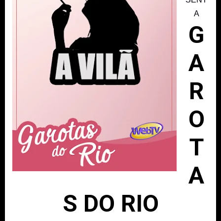
A
G
A
R
O
T
A
S DO RIO