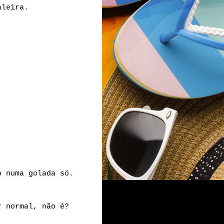
aleira.
o numa golada só.
r normal, não é?