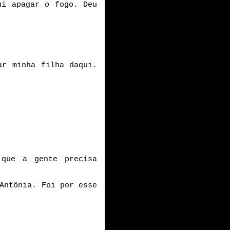
ui apagar o fogo. Deu
ar minha filha daqui.
que a gente precisa
Antônia. Foi por esse