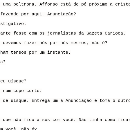
m uma poltrona. Affonso está de pé próximo a crist
 fazendo por aqui, Anunciação?
estigativo.
parte fosse com os jornalistas da Gazeta Carioca.
e devemos fazer nós por nós mesmos, não é?
lham tensos por um instante.
da?
seu uísque?
o num copo curto.
s de uísque. Entrega um a Anunciação e toma o outr
s que não fico a sós com você. Não tinha como fica
om você, não é?