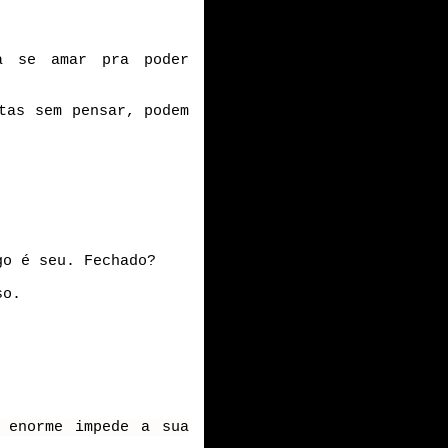
a se amar pra poder
tas sem pensar, podem
go é seu. Fechado?
so.
 enorme impede a sua