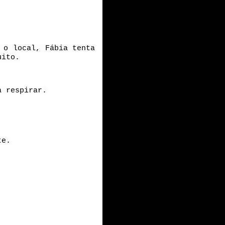
 o local, Fábia tenta
uito.
a respirar.
te.