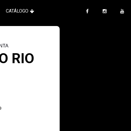
CATÁLOGO
NTA
O RIO
a
0