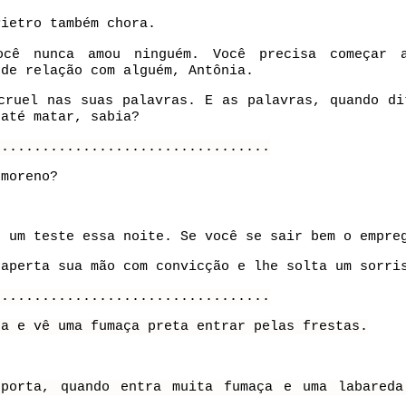
Pietro também chora.
ocê nunca amou ninguém. Você precisa começar 
 de relação com alguém, Antônia.
cruel nas suas palavras. E as palavras, quando di
 até matar, sabia?
..................................
 moreno?
s um teste essa noite. Se você se sair bem o empre
 aperta sua mão com convicção e lhe solta um sorri
..................................
ta e vê uma fumaça preta entrar pelas frestas.
porta, quando entra muita fumaça e uma labareda