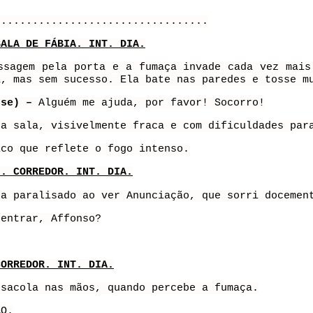
..................................
SALA DE FÁBIA. INT. DIA.
ssagem pela porta e a fumaça invade cada vez mais
a, mas sem sucesso. Ela bate nas paredes e tosse m
sse) –
Alguém me ajuda, por favor! Socorro!
da sala, visivelmente fraca e com dificuldades par
ico que reflete o fogo intenso.
I. CORREDOR. INT. DIA.
ca paralisado ao ver Anunciação, que sorri docemen
 entrar, Affonso?
CORREDOR. INT. DIA.
 sacola nas mãos, quando percebe a fumaça.
ÃO.