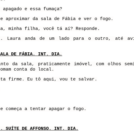
o apagado e essa fumaça?
se aproximar da sala de Fábia e ver o fogo.
ia, minha filha, você tá aí? Responde.
a. Laura anda de um lado para o outro, até av
SALA DE FÁBIA. INT. DIA.
anto da sala, praticamente imóvel, com olhos sem
tomam conta do local.
nta firme. Eu tô aqui, vou te salvar.
.
 e começa a tentar apagar o fogo.
I. SUÍTE DE AFFONSO. INT. DIA.