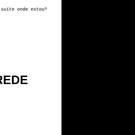
 suíte onde estou?
REDE