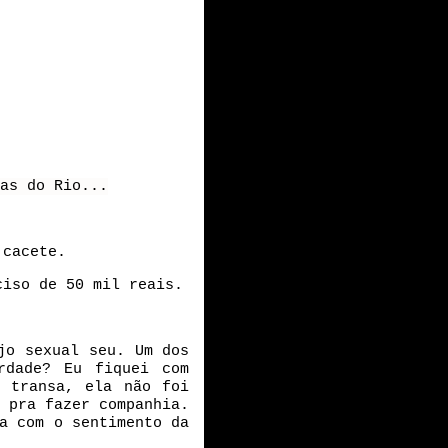
as do Rio...
 cacete.
ciso de 50 mil reais.
jo sexual seu. Um dos
rdade? Eu fiquei com
a transa, ela não foi
 pra fazer companhia.
a com o sentimento da