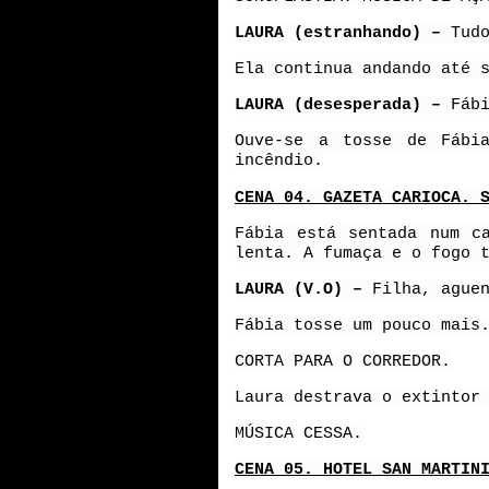
LAURA (estranhando) –
Tud
Ela continua andando até 
LAURA (desesperada) –
Fáb
Ouve-se a tosse de Fábi
incêndio.
CENA 04. GAZETA CARIOCA. 
Fábia está sentada num c
lenta. A fumaça e o fogo 
LAURA (V.O) –
Filha, ague
Fábia tosse um pouco mais
CORTA PARA O CORREDOR.
Laura destrava o extintor
MÚSICA CESSA.
CENA 05. HOTEL SAN MARTIN