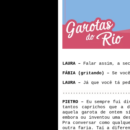
LAURA –
Falar assim, a se
FÁBIA (gritando) –
Se voc
LAURA –
Já que você tá pe
.........................
PIETRO –
Eu sempre fui di
tantos caprichos que a d
aquela garota de ontem s
embora ou inventou uma de
Pra conversar como qualqu
outra faria. Taí a difere