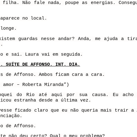
 filha. Não fale nada, poupe as energias. Conseg
 aparece no local.
 longe.
xistem guardas nesse andar? Anda, me ajuda a tir
l.
lo e sai. Laura vai em seguida.
I. SUÍTE DE AFFONSO. INT. DIA.
is de Affonso. Ambos ficam cara a cara.
o amor – Roberta Miranda”)
oquei do Rio até aqui por sua causa. Eu acho 
ficou estranha desde a última vez.
vesse ficado claro que eu não queria mais trair a 
unciação.
to de Affonso.
nte não deu certo? Qual o meu problema?