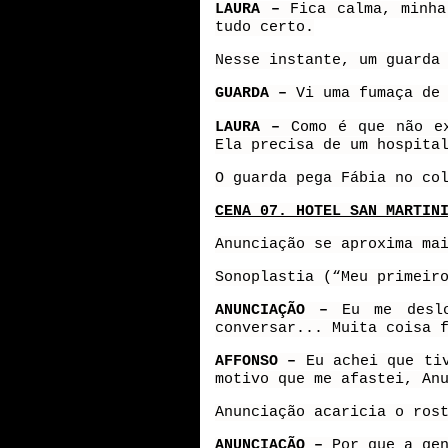
LAURA –
Fica calma, minha
tudo certo.
Nesse instante, um guarda
GUARDA –
Vi uma fumaça de
LAURA –
Como é que não e
Ela precisa de um hospita
O guarda pega Fábia no co
CENA 07. HOTEL SAN MARTIN
Anunciação se aproxima ma
Sonoplastia (“Meu primeir
ANUNCIAÇÃO –
Eu me desl
conversar... Muita coisa 
AFFONSO –
Eu achei que ti
motivo que me afastei, An
Anunciação acaricia o ros
ANUNCIAÇÃO –
Por que a ge