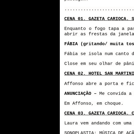
.........................
CENA 01. GAZETA CARIOCA. 
Enquanto o fogo tapa a pa
abrir as frestas da janel
FÁBIA (gritando/ muita to
Fábia se isola num canto 
Close em seu olhar de pân
CENA 02. HOTEL SAN MARTIN
Affonso abre a porta e fi
ANUNCIAÇÃO –
Me convida a
Em Affonso, em choque.
CENA 03. GAZETA CARIOCA. 
Laura vem andando com uma
SONOPLASTIA: MÚSICA DE AÇ