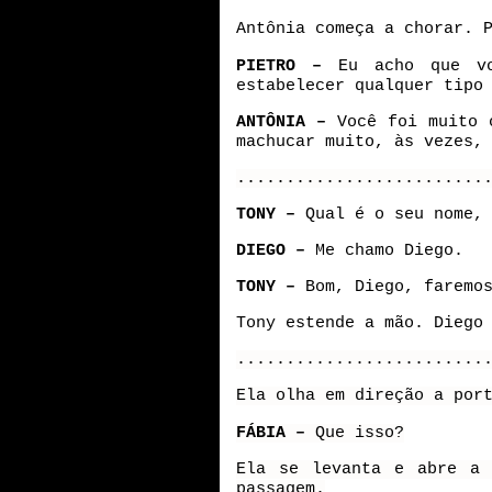
Antônia começa a chorar. 
PIETRO –
Eu acho que v
estabelecer qualquer tipo
ANTÔNIA –
Você foi muito 
machucar muito, às vezes,
.........................
TONY –
Qual é o seu nome,
DIEGO –
Me chamo Diego.
TONY –
Bom, Diego, faremo
Tony estende a mão. Diego
.........................
Ela olha em direção a por
FÁBIA –
Que isso?
Ela se levanta e abre a 
passagem.