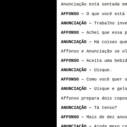
Anunciação está sentada e
AFFONSO –
O que você está
ANUNCIAÇÃO –
Trabalho inv
AFFONSO –
Achei que essa 
ANUNCIAÇÃO –
Há coisas qu
Affonso e Anunciação se o
AFFONSO –
Aceita uma bebi
ANUNCIAÇÃO –
Uísque.
AFFONSO –
Como você quer 
ANUNCIAÇÃO –
Uísque e gel
Affonso prepara dois copo
ANUNCIAÇÃO –
Tá tenso?
AFFONSO –
Mais de dez ano
ANUNCIAÇÃO –
Ainda mexo c