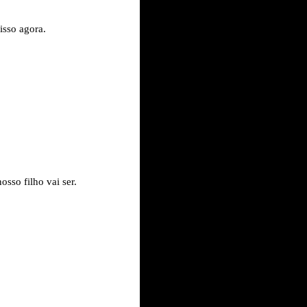
isso agora.
sso filho vai ser.