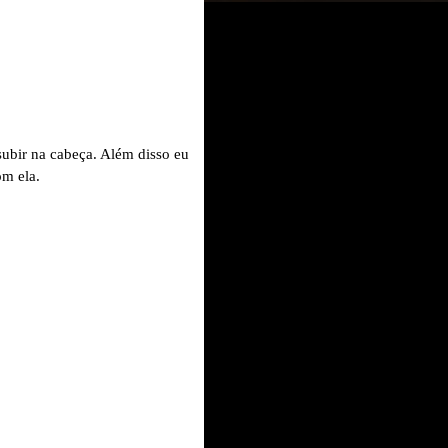
 subir na cabeça. Além disso eu
om ela.