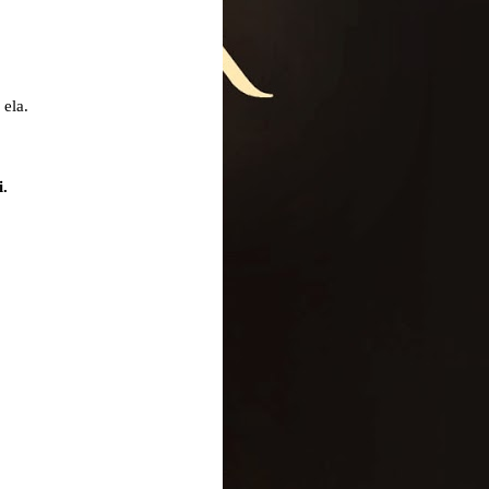
ela.
i.