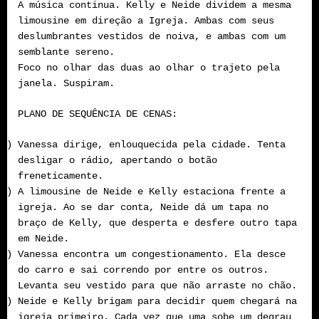
A música continua. Kelly e Neide dividem a mesma
limousine em direção a Igreja. Ambas com seus
deslumbrantes vestidos de noiva, e ambas com um
semblante sereno.
Foco no olhar das duas ao olhar o trajeto pela
janela. Suspiram.
PLANO DE SEQUÊNCIA DE CENAS:
A)
Vanessa dirige, enlouquecida pela cidade. Tenta
desligar o rádio, apertando o botão
freneticamente.
B)
A limousine de Neide e Kelly estaciona frente a
igreja. Ao se dar conta, Neide dá um tapa no
braço de Kelly, que desperta e desfere outro tapa
em Neide.
C)
Vanessa encontra um congestionamento. Ela desce
do carro e sai correndo por entre os outros.
Levanta seu vestido para que não arraste no chão.
D)
Neide e Kelly brigam para decidir quem chegará na
igreja primeiro. Cada vez que uma sobe um degrau