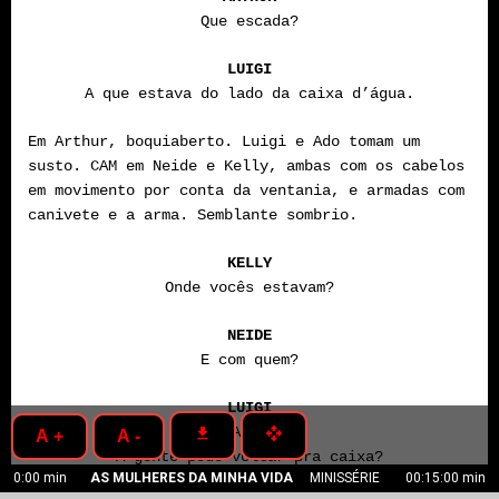
Que escada?
LUIGI
A que estava do lado da caixa d’água.
Em Arthur, boquiaberto. Luigi e Ado tomam um
susto. CAM em Neide e Kelly, ambas com os cabelos
em movimento por conta da ventania, e armadas com
canivete e a arma. Semblante sombrio.
KELLY
Onde vocês estavam?
NEIDE
E com quem?
LUIGI
(À Arthur)
get_app
open_with
A +
A -
A gente pode voltar pra caixa?
0:00 min
AS MULHERES DA MINHA VIDA
MINISSÉRIE
00:15:00 min