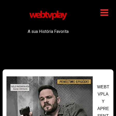
A sua História Favorita
WEBT
VPLA
Y
APRE
SENT