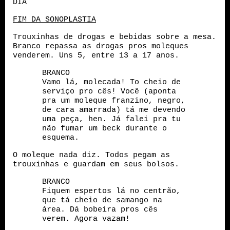
DIA
FIM DA SONOPLASTIA
Trouxinhas de drogas e bebidas sobre a mesa.
Branco repassa as drogas pros moleques
venderem. Uns 5, entre 13 a 17 anos.
BRANCO
Vamo lá, molecada! To cheio de
serviço pro cês! Você (aponta
pra um moleque franzino, negro,
de cara amarrada) tá me devendo
uma peça, hen. Já falei pra tu
não fumar um beck durante o
esquema.
O moleque nada diz. Todos pegam as
trouxinhas e guardam em seus bolsos.
BRANCO
Fiquem espertos lá no centrão,
que tá cheio de samango na
área. Dá bobeira pros cês
verem. Agora vazam!