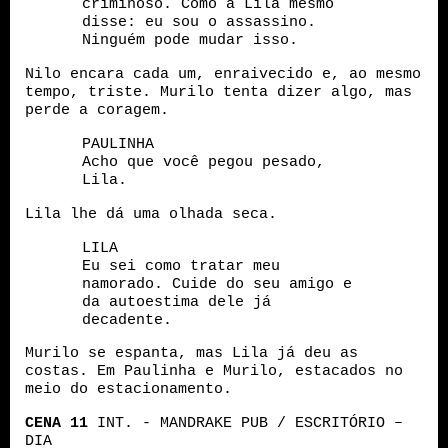
criminoso. Como a Lila mesmo
disse: eu sou o assassino.
Ninguém pode mudar isso.
Nilo encara cada um, enraivecido e, ao mesmo
tempo, triste. Murilo tenta dizer algo, mas
perde a coragem.
PAULINHA
Acho que você pegou pesado,
Lila.
Lila lhe dá uma olhada seca.
LILA
Eu sei como tratar meu
namorado. Cuide do seu amigo e
da autoestima dele já
decadente.
Murilo se espanta, mas Lila já deu as
costas. Em Paulinha e Murilo, estacados no
meio do estacionamento.
CENA
1
1
INT. - MANDRAKE PUB / ESCRITÓRIO –
DIA