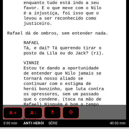
enquanto tudo está indo a seu
favor. E o que mexe com o Nilo
é a injustiça, foi isso que o
levou a ser reconhecido como
justiceiro.
Rafael dá de ombros, sem entender nada.
RAFAEL
Tá, e daí? Tá querendo tirar o
posto da Lila ou do Jack? (ri).
VINNIE
Estou te dando a oportunidade
de entender que Nilo jamais se
tornará nosso aliado se
continuar com o estigma de
herói bonzinho, que luta contra
os opressores, sem um passado
que o condene. (toca na mão de
Rafael) Ninguém é bom o tempo
todo.
get_app
open_with
A +
A -
RAFAEL
0:00 min
ANTI-HERÓI
SÉRIE
40:00 min
Legal, Vinnie, mas você teve