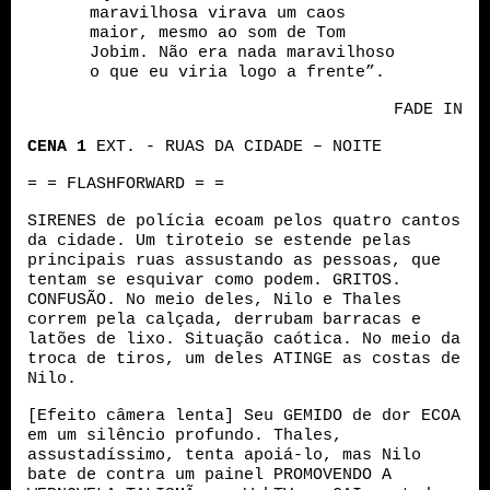
maravilhosa virava um caos
maior, mesmo ao som de Tom
Jobim. Não era nada maravilhoso
o que eu viria logo a frente
”.
FADE IN
CENA 1
EXT. - RUAS DA CIDADE – NOITE
= = FLASHFORWARD = =
S
IRENES de polícia
ecoam pelos quatro cantos
da cidade
. Um
tiroteio se estende pelas
principais ruas
assustando as pessoas, que
tentam se esquivar como podem. GRITOS.
CONFUSÃO. No meio deles,
Nilo e Thales
correm pela calçada, derrubam barracas
e
latões de lixo
.
Situação caótica.
No meio da
troca de tiros, um deles
ATINGE
as costas de
Nilo.
[Efeito câmera lenta] Seu GEMIDO de dor ECOA
em um silêncio profundo. Thales,
assustadíssimo, tenta apoiá-lo, mas Nilo
bate de contra um painel PROMOVENDO A