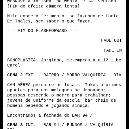
WEBNOVELA TALISMÃ, na WebTV, e CAI sentado.
[FIM do efeito câmera lenta]
Nilo cobre o ferimento, se fazendo de forte.
Em Thales, sem saber o que fazer.
= = FIM DO FLASHFORWARD = =
FADE OUT
FADE IN
SONOPLASTIA: Jorginho, me empresta a 12 – Mc
Carol
CENA 2
EXT. - BAIRRO / MORRO VALQUÍRIA – DIA
CAM AÉREA percorre os locais. Takes próximos
apontam para uns moleques se drogando;
pessoas descendo o morro para trabalhar;
jovens de uniforme da escola; bar cheio de
homens bebendo e jogando sinuca.
Encontramos a fachada do BAR 94 /
CENA 3
INT. - BAR 94 / FUNDOS / VALQUÍRIA –