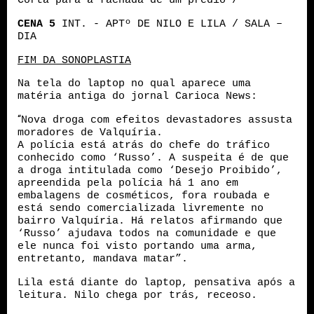
Corta para a fachada de um prédio /
CENA
5
INT. - APTº DE NILO E LILA / SALA –
DIA
FIM DA SONOPLASTIA
Na tela do laptop no qual aparece uma
matéria antiga do jornal Carioca News:
“
Nova droga com efeitos devastadores assusta
moradores de Valquíria.
A polícia está atrás do chefe do tráfico
conhecido como ‘Russo’. A suspeita é de que
a droga intitulada como ‘Desejo Proibido’,
apreendida pela polícia há 1 ano em
embalagens de cosméticos, fora roubada e
está sendo comercializada livremente no
bairro Valquíria. Há relatos afirmando que
‘Russo’ ajudava todos na comunidade e que
ele nunca foi visto portando uma arma,
entretanto, mandava matar”.
Lila está diante do laptop, pensativa após a
leitura. Nilo chega por trás, receoso.