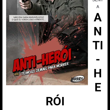
A
A
N
TI
-
H
E
RÓI