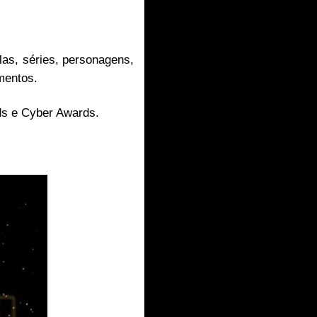
as, séries, personagens,
imentos.
ds e Cyber Awards.