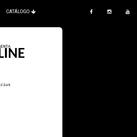
CATÁLOGO
SENTA
LINE
icius