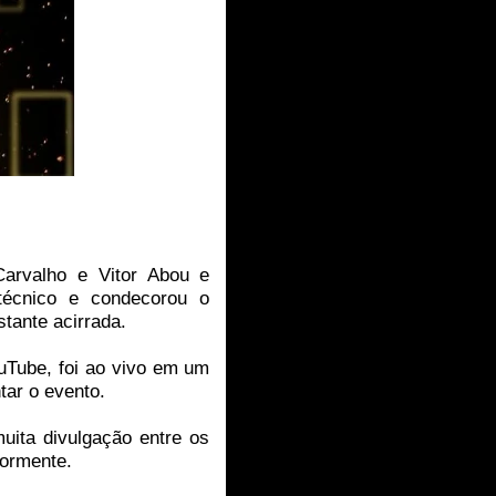
arvalho e Vitor Abou e
técnico e condecorou o
tante acirrada.
ouTube, foi ao vivo em um
tar o evento.
uita divulgação entre os
iormente.