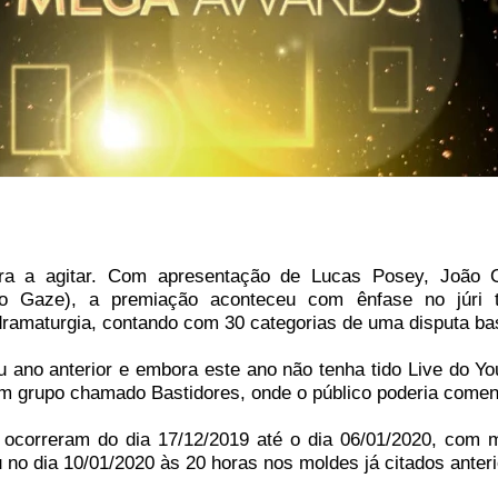
ra a agitar. Com apresentação de Lucas Posey, João C
o Gaze), a premiação aconteceu com ênfase no júri 
dramaturgia, contando com 30 categorias de uma disputa bas
eu ano anterior e embora este ano não tenha tido Live do Y
m grupo chamado Bastidores, onde o público poderia comen
correram do dia 17/12/2019 até o dia 06/01/2020, com m
 no dia 10/01/2020 às 20 horas nos moldes já citados anter