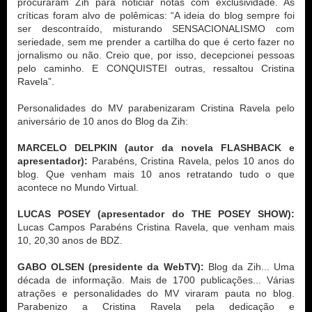
procuraram Zih para noticiar notas com exclusividade. As 
críticas foram alvo de polêmicas: “A ideia do blog sempre foi 
ser descontraído, misturando SENSACIONALISMO com 
seriedade, sem me prender a cartilha do que é certo fazer no 
jornalismo ou não. Creio que, por isso, decepcionei pessoas 
pelo caminho. E CONQUISTEI outras, ressaltou Cristina 
Ravela”.

Personalidades do MV parabenizaram Cristina Ravela pelo 
aniversário de 10 anos do Blog da Zih:

MARCELO DELPKIN (autor da novela FLASHBACK e 
apresentador):
 Parabéns, Cristina Ravela, pelos 10 anos do 
blog. Que venham mais 10 anos retratando tudo o que 
acontece no Mundo Virtual.

LUCAS POSEY (apresentador do THE POSEY SHOW):
Lucas Campos Parabéns Cristina Ravela, que venham mais 
10, 20,30 anos de BDZ.

GABO OLSEN (presidente da WebTV):
 Blog da Zih... Uma 
década de informação. Mais de 1700 publicações... Várias 
atrações e personalidades do MV viraram pauta no blog. 
Parabenizo a Cristina Ravela pela dedicação e 