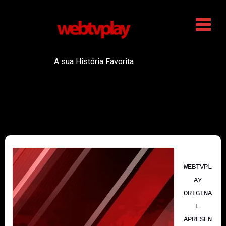
A sua História Favorita
WEBTVPL
AY
ORIGINA
L
APRESEN