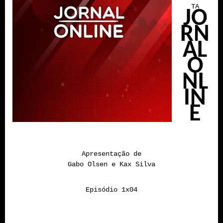
TA
JO
RN
AL
O
NL
IN
E
Apresentação de
Gabo Olsen e Kax Silva
Episódio 1x04