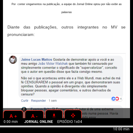
Por conter xingamentos na publicação, a equipe do Jornal Online optou por não exibir as
palavras
Diante das publicações, outros integrantes no MV se 
pronunciaram:
get_app
open_with
A +
A -
0:00 min
JORNAL ONLINE
EPISÓDIO 1x04
10:00 min