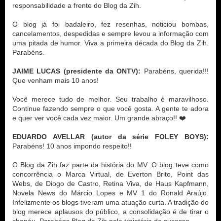
responsabilidade a frente do Blog da Zih. 

O blog já foi badaleiro, fez resenhas, noticiou bombas, 
cancelamentos, despedidas e sempre levou a informação com 
uma pitada de humor. Viva a primeira década do Blog da Zih. 
Parabéns.

JAIME LUCAS (presidente da ONTV):
 Parabéns, querida!!! 
Que venham mais 10 anos!

Você merece tudo de melhor. Seu trabalho é maravilhoso. 
Continue fazendo sempre o que você gosta. A gente te adora 
e quer ver você cada vez maior. Um grande abraço!! ❤️

EDUARDO AVELLAR (autor da série FOLEY BOYS):
Parabéns! 10 anos impondo respeito!!

O Blog da Zih faz parte da história do MV. O blog teve como 
concorrência o Marca Virtual, de Everton Brito, Point das 
Webs, de Diogo de Castro, Retina Viva, de Haus Kapfmann, 
Novela News do Márcio Lopes e MV 1 do Ronald Araújo. 
Infelizmente os blogs tiveram uma atuação curta. A tradição do 
blog merece aplausos do público, a consolidação é de tirar o 
chapéu. Parabéns Blog da Zih pela trajetória de sucesso.