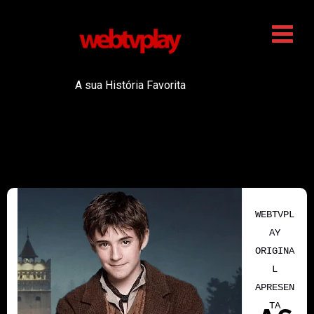
A sua História Favorita
WEBTVPL
AY
ORIGINA
L
APRESEN
TA