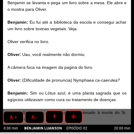
Benjamin se levanta e pega um livro sobre a mesa. Ele abre e
o mostra para Oliver.
Benjamin:
Eu fui até a biblioteca da escola e consegui achar
um livro sobre toxinas vegetais. Veja.
Oliver verifica no livro.
Oliver:
Uau, você realmente não dormiu.
A câmera foca na imagem da pagina do livro.
Oliver:
(Dificuldade de pronuncia) Nymphaea ca-caerulea?
Benjamin:
Sim ou Lótus azul, é uma planta sagrada que os
egípcios utilizavam como cura ou tratamento de doenças.
Oliver:
Você acha que tem algo relacionado à morte do Sr.
get_app
open_with
A +
A -
Cleveland?
0:00 min
BENJAMIN LUANSON
EPISÓDIO 02
20:00 min
Benjamin:
Talvez. Algumas tribos na Índia utilizam o veneno