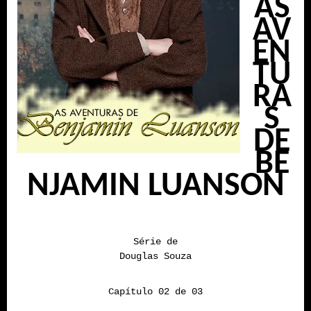
AS
AV
EN
TU
RA
S
DE
BE
NJAMIN LUANSON
Série de
Douglas Souza
Capítulo 02 de 03