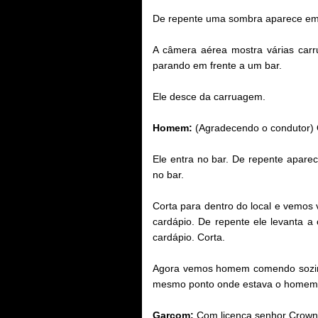
De repente uma sombra aparece em f
A câmera aérea mostra várias car
parando em frente a um bar.
Ele desce da carruagem.
Homem:
(Agradecendo o condutor) 
Ele entra no bar. De repente apar
no bar.
Corta para dentro do local e vemo
cardápio. De repente ele levanta a
cardápio. Corta.
Agora vemos homem comendo sozinho
mesmo ponto onde estava o homem de
Garçom:
Com licença senhor Crown