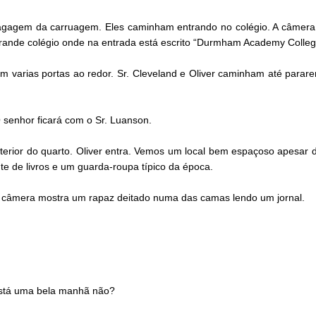
 bagagem da carruagem. Eles caminham entrando no colégio. A câmera
ande colégio onde na entrada está escrito “Durmham Academy Colleg
 varias portas ao redor. Sr. Cleveland e Oliver caminham até parare
O senhor ficará com o Sr. Luanson.
interior do quarto. Oliver entra. Vemos um local bem espaçoso apes
e de livros e um guarda-roupa típico da época.
A câmera mostra um rapaz deitado numa das camas lendo um jornal.
.
Está uma bela manhã não?