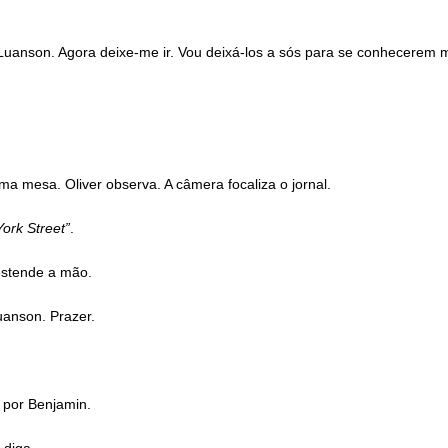
Luanson. Agora deixe-me ir. Vou deixá-los a sós para se conhecerem m
ma mesa. Oliver observa. A câmera focaliza o jornal.
York Street”
.
estende a mão.
anson. Prazer.
 por Benjamin.
 diga.