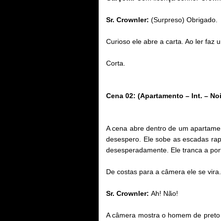
Sr. Crownler:
(Surpreso) Obrigado.
Curioso ele abre a carta. Ao ler fa
Corta.
Cena 02: (Apartamento – Int. – Noi
A cena abre dentro de um apartamen
desespero. Ele sobe as escadas ra
desesperadamente. Ele tranca a port
De costas para a câmera ele se vira
Sr. Crownler:
Ah! Não!
A câmera mostra o homem de preto pr