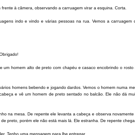
rente à câmera, observando a carruagem virar a esquina. Corta.
ruagens indo e vindo e várias pessoas na rua. Vemos a carruage
Obrigado!
ece um homem alto de preto com chapéu e casaco encobrindo o rosto
s vários homens bebendo e jogando dardos. Vemos o homem numa mes
 cabeça e vê um homem de preto sentado no balcão. Ele não dá muita
 na mesa. De repente ele levanta a cabeça e observa novamente o 
 preto, porém ele não está mais lá. Ele estranha. De repente chega
ler. Tenho uma mensagem para lhe entregar.