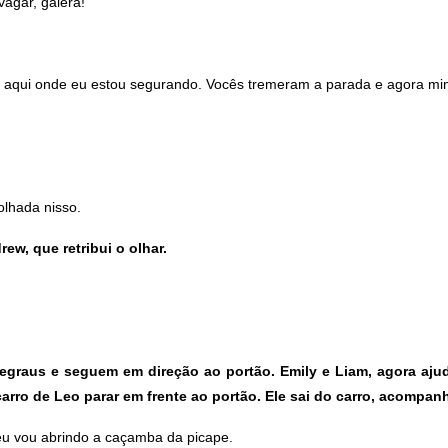
vagar, galera!
 aqui onde eu estou segurando. Vocês tremeram a parada e agora mi
lhada nisso.
ew, que retribui o olhar.
egraus e seguem em direção ao portão. Emily e Liam, agora aju
rro de Leo parar em frente ao portão. Ele sai do carro, acompa
 eu vou abrindo a caçamba da picape.