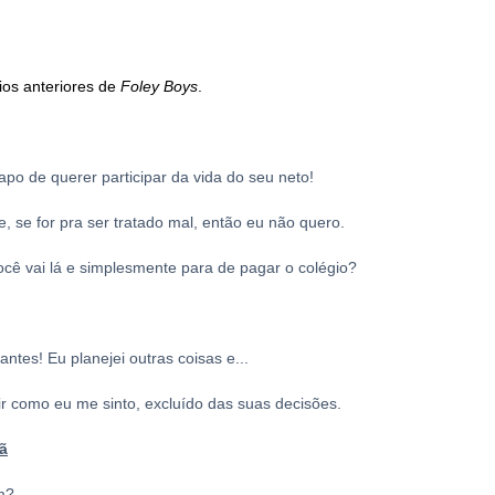
ios anteriores de
Foley Boys
.
po de querer participar da vida do seu neto!
 se for pra ser tratado mal, então eu não quero.
ocê vai lá e simplesmente para de pagar o colégio?
ntes! Eu planejei outras coisas e...
ir como eu me sinto, excluído das suas decisões.
ã
m?