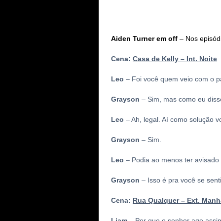
Aiden Turner em off
– Nos episód
Cena:
Casa de Kelly – Int. Noite
Leo
– Foi você quem veio com o pa
Grayson
– Sim, mas como eu disse,
Leo
– Ah, legal. Aí como solução v
Grayson
– Sim.
Leo
– Podia ao menos ter avisado a
Grayson
– Isso é pra você se sent
Cena:
Rua Qualquer – Ext. Manh
Liam
– Por que o senhor age assi