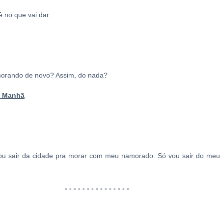
ê no que vai dar.
morando de novo? Assim, do nada?
. Manhã
u sair da cidade pra morar com meu namorado. Só vou sair do meu
- - - - - - - - - - - - - - -