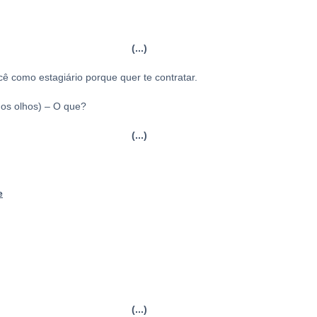
(...)
cê como estagiário porque quer te contratar.
 os olhos) – O que?
(...)
e
(...)