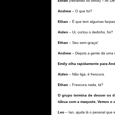
Ethan
(retraindo os olhos) – Ai! De
Andrew
– O que foi?
Ethan
– É que tem algumas farpas
Aiden
– Ui, cortou o dedinho, foi?
Ethan
– Seu sem-graça!
Andrew
– Depois a gente dá uma o
Emily olha rapidamente para Andr
Aiden
– Não liga, é frescura.
Ethan
– Frescura nada, tá?
O grupo termina de descer os d
tábua com a maquete. Vemos o ca
Leo
– Ian, ajuda lá o pessoal que