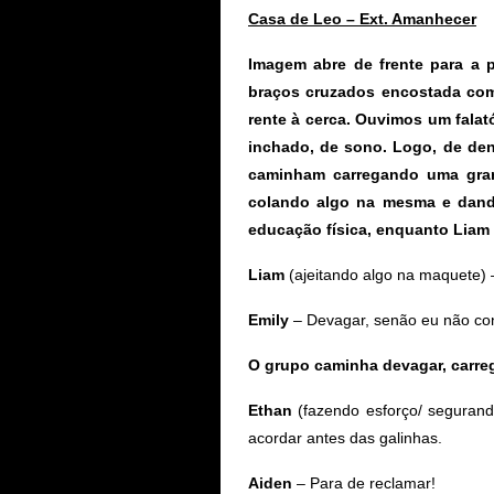
Casa de Leo – Ext. Amanhecer
Imagem abre de frente para a p
braços cruzados encostada com
rente à cerca. Ouvimos um fala
inchado, de sono. Logo, de de
caminham carregando uma gra
colando algo na mesma e dando
educação física, enquanto Liam 
Liam
(ajeitando algo na maquete) 
Emily
– Devagar, senão eu não cons
O grupo caminha devagar, carre
Ethan
(fazendo esforço/ segurando
acordar antes das galinhas.
Aiden
– Para de reclamar!