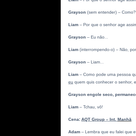
Grayson
(sem entender) – Como?
Liam
– Por que o senhor age assi
Grayson
– Eu não...
Liam
(interrompendo-o) – Não, por
Grayson
– Liam...
Liam
– Como pode uma pessoa quer
eu
quem quis conhecer o senhor, e
Grayson engole seco, permanec
Liam
– Tchau, vô!
Cena:
AQT Group – Int.
Manhã
Adam
– Lembra que eu falei que e