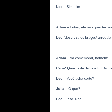
Leo
– Sim, sim.
Adam
– Então, ele não quer ter vo
Leo
(descruza os braços/ arregala
Adam
– Vá comemorar, homem!
Cena:
Quarto de Julia – Int. Noit
Leo
– Você acha certo?
Julia
– O que?
Leo
– Isso. Nós!