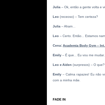
Julia
– Ok, então a gente volta e v
Leo
(receoso) – Tem certeza?
Julia
– Aham...
Leo
– Certo. Então... Estamos na
Cena:
Academia Body Gym – Int
Emily
– É que... Eu vou me mudar.
Leo e Aiden
(surpresos) – O que?
Emily
– Calma rapazes! Eu não vo
com a minha mãe.
FADE IN