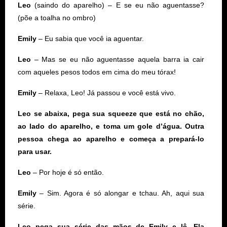
Leo
(saindo do aparelho) – E se eu não aguentasse?
(põe a toalha no ombro)
Emily
– Eu sabia que você ia aguentar.
Leo
– Mas se eu não aguentasse aquela barra ia cair
com aqueles pesos todos em cima do meu tórax!
Emily
– Relaxa, Leo! Já passou e você está vivo.
Leo se abaixa, pega sua squeeze que está no chão,
ao lado do aparelho, e toma um gole d’água. Outra
pessoa chega ao aparelho e começa a prepará-lo
para usar.
Leo
– Por hoje é só então.
Emily
– Sim. Agora é só alongar e tchau. Ah, aqui sua
série.
Leo pega sua série das mãos de Emily e lê. Ela