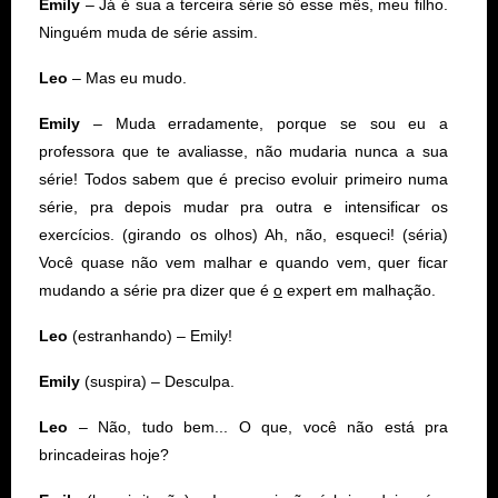
Emily
– Já é sua a terceira série só esse mês, meu filho.
Ninguém muda de série assim.
Leo
– Mas eu mudo.
Emily
– Muda erradamente, porque se sou eu a
professora que te avaliasse, não mudaria nunca a sua
série! Todos sabem que é preciso evoluir primeiro numa
série, pra depois mudar pra outra e intensificar os
exercícios. (girando os olhos) Ah, não, esqueci! (séria)
Você quase não vem malhar e quando vem, quer ficar
mudando a série pra dizer que é
o
expert em malhação.
Leo
(estranhando) – Emily!
Emily
(suspira) – Desculpa.
Leo
– Não, tudo bem... O que, você não está pra
brincadeiras hoje?