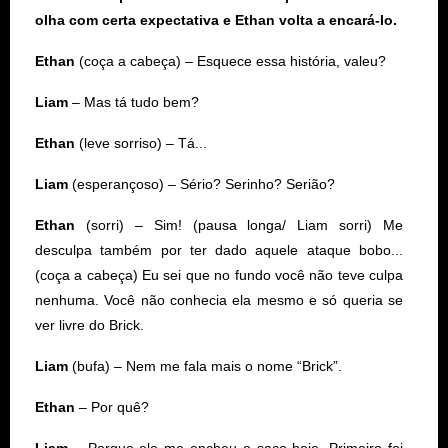
olha com certa expectativa e Ethan volta a encará-lo.
Ethan
(coça a cabeça) – Esquece essa história, valeu?
Liam
– Mas tá tudo bem?
Ethan
(leve sorriso) – Tá...
Liam
(esperançoso) – Sério? Serinho? Serião?
Ethan
(sorri) – Sim! (pausa longa/ Liam sorri) Me
desculpa também por ter dado aquele ataque bobo...
(coça a cabeça) Eu sei que no fundo você não teve culpa
nenhuma. Você não conhecia ela mesmo e só queria se
ver livre do Brick.
Liam
(bufa) – Nem me fala mais o nome “Brick”.
Ethan
– Por quê?
Liam
– Porque ele me encheu o saco hoje. Primeiro foi