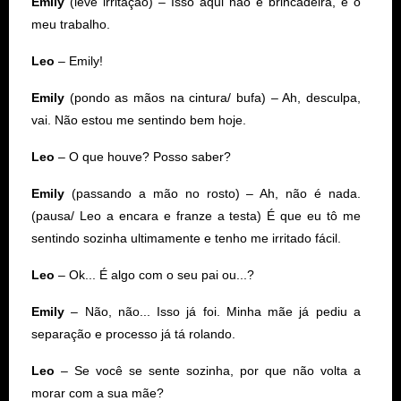
Emily
(leve irritação) – Isso aqui não é brincadeira, é o
meu trabalho.
Leo
– Emily!
Emily
(pondo as mãos na cintura/ bufa) – Ah, desculpa,
vai. Não estou me sentindo bem hoje.
Leo
– O que houve? Posso saber?
Emily
(passando a mão no rosto) – Ah, não é nada.
(pausa/ Leo a encara e franze a testa) É que eu tô me
sentindo sozinha ultimamente e tenho me irritado fácil.
Leo
– Ok... É algo com o seu pai ou...?
Emily
– Não, não... Isso já foi. Minha mãe já pediu a
separação e processo já tá rolando.
Leo
– Se você se sente sozinha, por que não volta a
morar com a sua mãe?