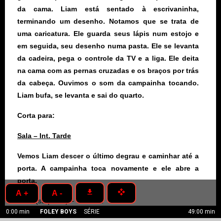
da cama. Liam está sentado à escrivaninha,
terminando um desenho. Notamos que se trata de
uma caricatura. Ele guarda seus lápis num estojo e
em seguida, seu desenho numa pasta. Ele se levanta
da cadeira, pega o controle da TV e a liga. Ele deita
na cama com as pernas cruzadas e os braços por trás
da cabeça. Ouvimos o som da campainha tocando.
Liam bufa, se levanta e sai do quarto.
Corta para:
Sala – Int. Tarde
Vemos Liam descer o último degrau e caminhar até a
porta. A campainha toca novamente e ele abre a
porta.
get_app
open_with
A +
A -
Liam
(surpreso) – Chelsea!
0:00 min
FOLEY BOYS
SÉRIE
49:00 min
Chelsea
(séria) – Liam!