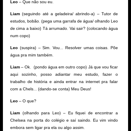
Leo
– Que não sou eu.
Liam
(seguindo até a geladeira/ abrindo-a) – Tutor de
estudos, bobão. (pega uma garrafa de água/ olhando Leo
de cima a baixo) Tá arrumado. Vai sair? (colocando água
num copo)
Leo
(suspira) – Sim. Vou... Resolver umas coisas. Põe
água pra mim também.
Liam
– Ok. (pondo água em outro copo) Já que vou ficar
aqui sozinho, posso adiantar meu estudo, fazer o
trabalho de história e ainda entrar na internet pra falar
com a Chels... (dando-se conta) Meu Deus!
Leo
– O que?
Liam
(olhando para Leo) – Eu fiquei de encontrar a
Chelsea na porta do colégio e saí saindo. Eu vim vindo
embora sem ligar pra ela ou algo assim.