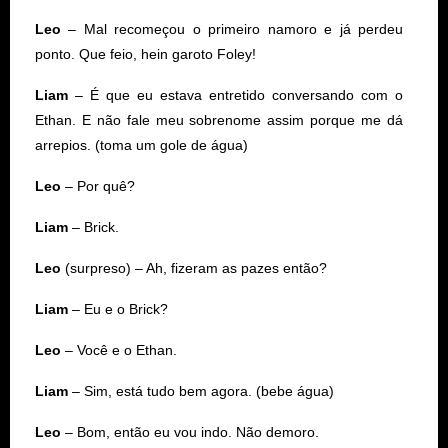
Leo
– Mal recomeçou o primeiro namoro e já perdeu
ponto. Que feio, hein garoto Foley!
Liam
– É que eu estava entretido conversando com o
Ethan. E não fale meu sobrenome assim porque me dá
arrepios. (toma um gole de água)
Leo
– Por quê?
Liam
– Brick.
Leo
(surpreso) – Ah, fizeram as pazes então?
Liam
– Eu e o Brick?
Leo
– Você e o Ethan.
Liam
– Sim, está tudo bem agora. (bebe água)
Leo
– Bom, então eu vou indo. Não demoro.