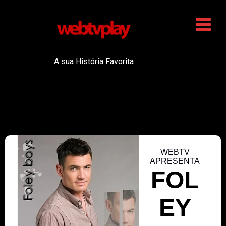
A sua História Favorita
WEBTV
APRESENTA
FOL
EY