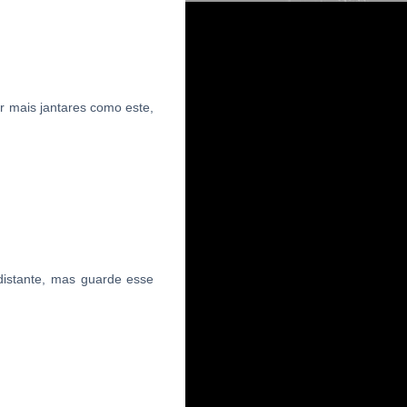
r mais jantares como este,
istante, mas guarde esse