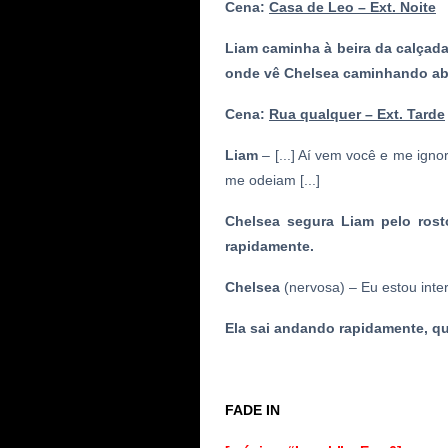
Cena:
Casa de Leo – Ext. Noite
Liam caminha à beira da calçada.
onde vê Chelsea caminhando abr
Cena:
Rua qualquer – Ext. Tarde
Liam
–
[...] Aí
vem você e me ignor
me odeiam [...]
Chelsea segura Liam pelo rost
rapidamente.
Chelsea
(nervosa)
– Eu estou inte
Ela sai andando rapidamente, qu
FADE IN