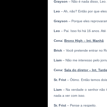
Grayson
– Não é nada disso, Leo.
Leo
– Ah, não? Então por que ele
Grayson
– Porque eles reprovaram
Leo
– Pai. Isso foi há 16 anos. A
Cena:
Bronx High – Int. Manhã
Brick
– Você pretende entrar no
R
Liam
– Não me interesso pelo jorna
Cena:
Sala do diretor – Int. Tard
Sr.
Frist
– Ótimo. Então temos dois 
Liam
– Na verdade o senhor não te
nada a ver com isso.
Sr.
Frist
– Pense a respeito.