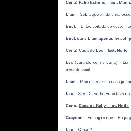
Cena:
Pátio Externo – Ext. Manh
Liam
– Sabia que ainda tinha esse 
Brick
– Então coitado de você, meu
Brick sai e Liam apenas fica ali 
Cena:
Casa de Leo – Ext. Noite
Leo
(partindo com o carro) – Liam
cima de você.
Liam
– Mas ele marcou esse jantar
Leo
– Sim. Do nada. Eu estava no t
Cena:
Casa de Kelly – Int. Noite
Grayson
– Eu sugiro que... Eu pa
Leo
– O que?