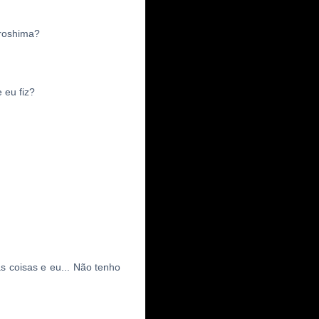
iroshima?
 eu fiz?
 coisas e eu... Não tenho