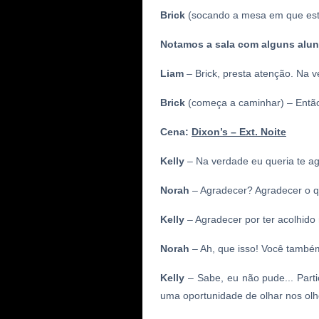
Brick
(socando a mesa em que está
Notamos a sala com alguns alun
Liam
– Brick, presta atenção.
Na v
Brick
(começa a caminhar) – Então
Cena:
Dixon’s
– Ext. Noite
Kelly
– Na verdade eu queria te ag
Norah
– Agradecer? Agradecer o 
Kelly
– Agradecer por ter acolhido 
Norah
– Ah, que isso! Você também
Kelly
– Sabe, eu não pude... Parti
uma oportunidade de olhar nos olh