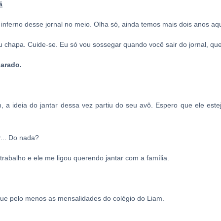
ã
inferno desse jornal no meio. Olha só, ainda temos mais dois anos aqu
 chapa. Cuide-se. Eu só vou sossegar quando você sair do jornal, qu
parado.
, a ideia do jantar dessa vez partiu do seu avô. Espero que ele est
... Do nada?
rabalho e ele me ligou querendo jantar com a família.
gue pelo menos as mensalidades do colégio do Liam.