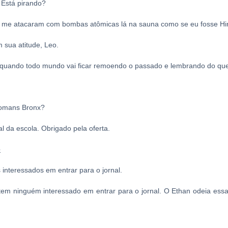
 Está pirando?
s me atacaram com bombas atômicas lá na sauna como se eu fosse H
 sua atitude, Leo.
té quando todo mundo vai ficar remoendo o passado e lembrando do que
omans
Bronx?
l da escola. Obrigado pela oferta.
e
interessados em entrar para o jornal.
m ninguém interessado em entrar para o jornal. O Ethan odeia essas