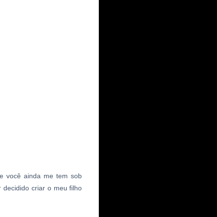
ue você ainda me tem sob
decidido criar o meu filho