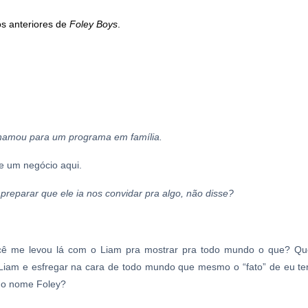
os anteriores de
Foley Boys
.
chamou para um programa em família.
e um negócio aqui.
 preparar que ele ia nos convidar pra algo, não disse?
ocê me levou lá com o Liam pra mostrar pra todo mundo o que? Q
Liam e esfregar na cara de todo mundo que mesmo o “fato” de eu ter 
 do nome Foley?