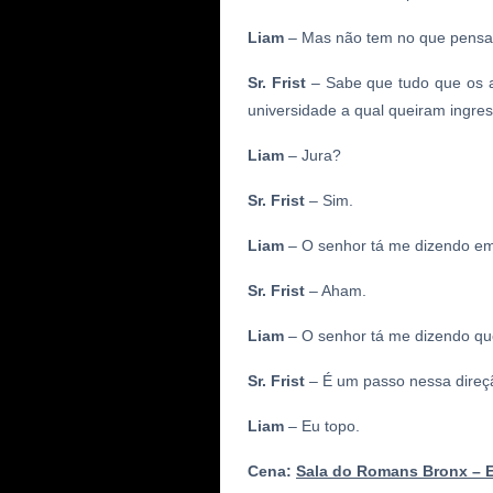
Liam
– Mas não tem no que pensa
Sr.
Frist
– Sabe que tudo que os a
universidade a qual queiram ingres
Liam
– Jura?
Sr.
Frist
– Sim.
Liam
– O senhor tá me dizendo em 
Sr.
Frist
–
Aham
.
Liam
– O senhor tá me dizendo que
Sr.
Frist
– É um passo nessa direç
Liam
– Eu topo.
Cena:
Sala do
Romans
Bronx – E