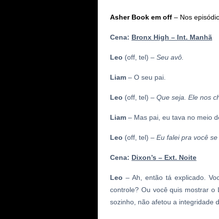
Asher Book em off
– Nos episódi
Cena:
Bronx High – Int. Manhã
Leo
(off,
tel
) –
Seu
avô
.
Liam
– O seu pai.
Leo
(off, tel) –
Que seja. Ele nos 
Liam
– Mas pai, eu tava no meio d
Leo
(off, tel) –
Eu falei pra você se
Cena:
Dixon’s
– Ext. Noite
Leo
– Ah, então tá explicado. V
controle? Ou você quis mostrar o 
sozinho, não afetou a integridade