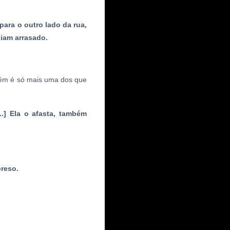
para o outro lado da rua,
iam arrasado.
bém é só mais uma dos que
.] Ela o afasta, também
preso.