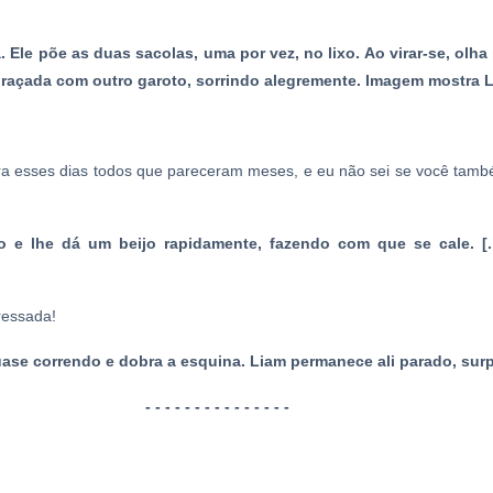
 Ele põe as duas sacolas, uma por vez, no lixo. Ao virar-se, olha 
açada com outro garoto, sorrindo alegremente. Imagem mostra L
a esses dias todos que pareceram meses, e eu não sei se você tam
o e lhe dá um beijo rapidamente, fazendo com que se cale. [..
ressada!
ase correndo e dobra a esquina. Liam permanece ali parado, sur
- - - - - - - - - - - - - - -