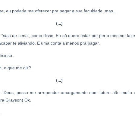
be, eu poderia me oferecer pra pagar a sua faculdade, mas...
(...)
“saia de cena”, como disse. Eu só quero estar por perto mesmo, faze
acabar te aliviando. É uma conta a menos pra pagar.
icioso.
o, o que me diz?
(...)
 – Deus, posso me arrepender amargamente num futuro não muito d
ra Grayson) Ok.
.