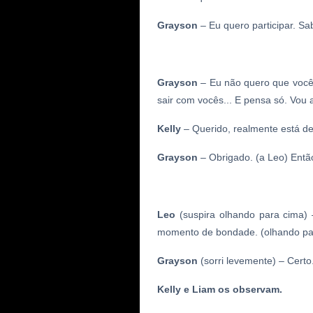
Grayson
– Eu quero participar. Sa
Grayson
– Eu não quero que você 
sair com vocês... E pensa só. Vou 
Kelly
– Querido, realmente está del
Grayson
– Obrigado. (a Leo) Entã
Leo
(suspira olhando para cima)
momento de bondade. (olhando pa
Grayson
(sorri levemente) – Certo
Kelly e Liam os observam.