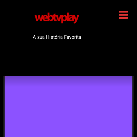
A sua História Favorita